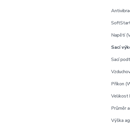
Antivibra
SoftStar
Napětí (
Sací výk
Sací pod
Vzduchový
Příkon (
Velikost 
Průměr a
Výška ag