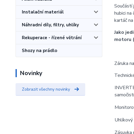
Součástí 
Instalační materiál
hubici na
kartáč na
Náhradní díly, filtry, uhlíky
Jako jed
Rekuperace - řízené větrání
motoru 
Shozy na prádlo
Záruka na
Novinky
Technick
INVERTED
Zobrazit všechny novinky
samočistí
Monitor
Uhlíkový f
Zásuvka 