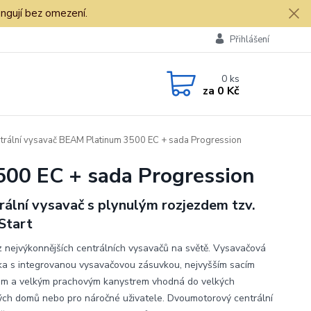
ngují bez omezení.
Přihlášení
0
ks
za
0 Kč
trální vysavač BEAM Platinum 3500 EC + sada Progression
500 EC + sada Progression
rální vysavač s plynulým rozjezdem tzv.
Start
z nejvýkonnějších centrálních vysavačů na světě. Vysavačová
ka s integrovanou vysavačovou zásuvkou, nejvyšším sacím
m a velkým prachovým kanystrem vhodná do velkých
ých domů nebo pro náročné uživatele. Dvoumotorový centrální