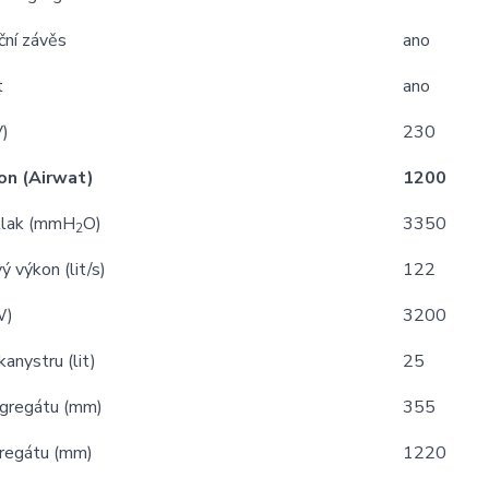
ční závěs
ano
t
ano
V)
230
on (Airwat)
1200
tlak (mmH
O)
3350
2
 výkon (lit/s)
122
W)
3200
kanystru (lit)
25
gregátu (mm)
355
regátu (mm)
1220