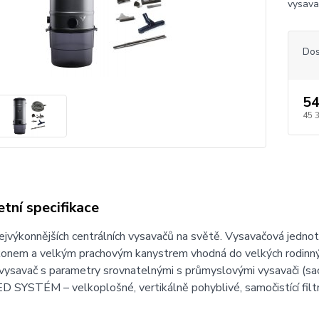
vysava
Dos
54
45 
tní specifikace
ejvýkonnějších centrálních vysavačů na světě. Vysavačová jedno
konem a velkým prachovým kanystrem vhodná do velkých rodinn
 vysavač s parametry srovnatelnými s průmyslovými vysavači (sac
SYSTÉM – velkoplošné, vertikálně pohyblivé, samočistící filtry 