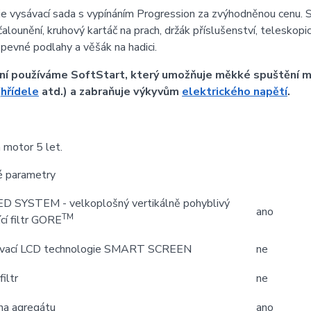
je vysávací sada s vypínáním Progression za zvýhodněnou cenu. S
 čalounění, kruhový kartáč na prach, držák příslušenství, telesko
 pevné podlahy a věšák na hadici.
iní používáme SoftStart, který umožňuje měkké spuštění m
(
hřídele
atd.) a zabraňuje výkyvům
elektrického napětí
.
 motor 5 let.
é parametry
 SYSTEM - velkoplošný vertikálně pohyblivý
ano
TM
cí filtr GORE
ovací LCD technologie SMART SCREEN
ne
iltr
ne
na agregátu
ano