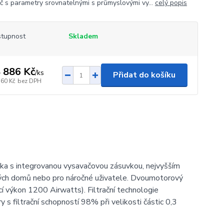
č s parametry srovnatelnými s průmyslovými vy...
celý popis
tupnost
Skladem
 886 Kč
/
ks
Přidat do košíku
360 Kč
bez DPH
tka s integrovanou vysavačovou zásuvkou, nejvyšším
ých domů nebo pro náročné uživatele. Dvoumotorový
í výkon 1200 Airwatts). Filtrační technologie
s filtrační schopností 98% při velikosti částic 0,3