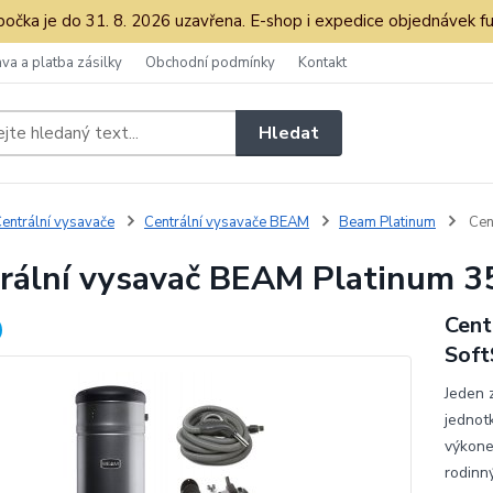
očka je do 31. 8. 2026 uzavřena. E-shop i expedice objednávek fu
va a platba zásilky
Obchodní podmínky
Kontakt
Hledat
entrální vysavače
Centrální vysavače BEAM
Beam Platinum
Cen
rální vysavač BEAM Platinum 3
Cent
Soft
Jeden 
jednot
výkone
rodinn