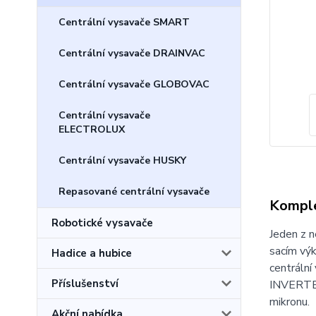
Centrální vysavače SMART
Centrální vysavače DRAINVAC
Centrální vysavače GLOBOVAC
Centrální vysavače
ELECTROLUX
Centrální vysavače HUSKY
Repasované centrální vysavače
Komple
Robotické vysavače
Jeden z n
sacím vý
Hadice a hubice
centrální
Příslušenství
INVERTED 
mikronu.
Akční nabídka