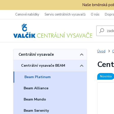
Naše brněnská pob
Cenové nabídky
Servis centrálních vysavačů
O nás
Dopra
Úvod
C
Centrální vysavače
Cent
Centrální vysavače BEAM
Novinka
Beam Platinum
Beam Alliance
Beam Mundo
Beam Serenity