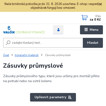
Naše brněnská pobočka je do 31. 8. 2026 uzavřena. E-shop i expedice
objednávek fungují bez omezení.
0
ks
za
0 Kč
Menu
Hledat
Úvod
Instalační materiál
Zásuvky průmyslové
Zásuvky průmyslové
Zásuvky průmyslového typu, které jsou určeny pro montáž přímo
na potrubí nebo na ostré koleno.
Upřesnit parametry