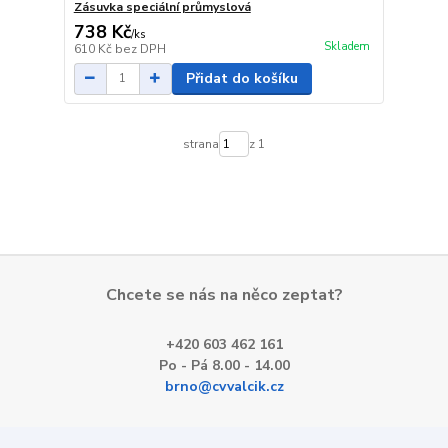
Zásuvka speciální průmyslová
738 Kč
/
ks
Skladem
610 Kč
bez DPH
Přidat do košíku
strana
z 1
Chcete se nás na něco zeptat?
+420 603 462 161
Po - Pá 8.00 - 14.00
brno@cvvalcik.cz