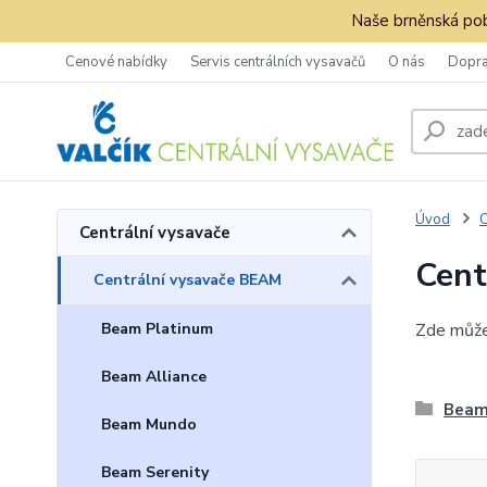
Naše brněnská pob
Cenové nabídky
Servis centrálních vysavačů
O nás
Dopra
Úvod
C
Centrální vysavače
Cent
Centrální vysavače BEAM
Beam Platinum
Zde může 
Beam Alliance
Beam
Beam Mundo
Beam Serenity