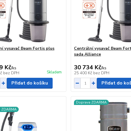
ní vysavač Beam Fortis plus
Centrální vysavač Beam Fort
sada Alliance
9 Kč
30 734 Kč
/
ks
/
ks
Skladem
Kč
bez DPH
25 400 Kč
bez DPH
Přidat do košíku
Přidat do ko
Doprava ZDARMA
a ZDARMA