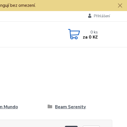
ngují bez omezení.
Přihlášení
0
ks
za
0 Kč
m Mundo
Beam Serenity