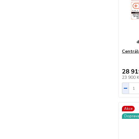
Centrál
28 91
23 900 
Akce
Doprav