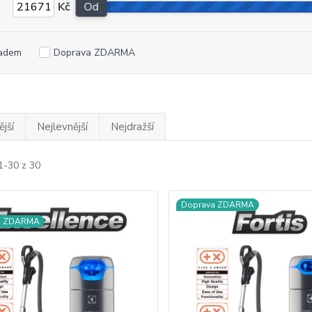
Kč
Od
adem
Doprava ZDARMA
jší
Nejlevnější
Nejdražší
1-30 z 30
Doprava ZDARMA
a ZDARMA