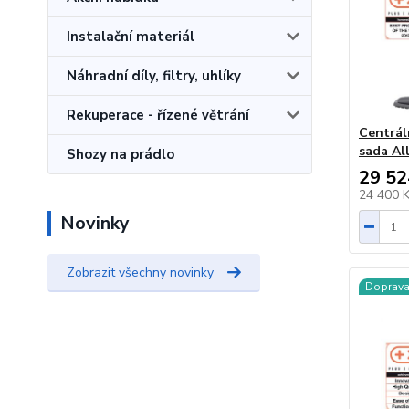
Instalační materiál
Náhradní díly, filtry, uhlíky
Rekuperace - řízené větrání
Centrál
sada Al
Shozy na prádlo
29 52
24 400 
Novinky
Zobrazit všechny novinky
Doprav