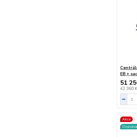
Centrál
EB + sa
51 25
42 360 
Akce
Doprav