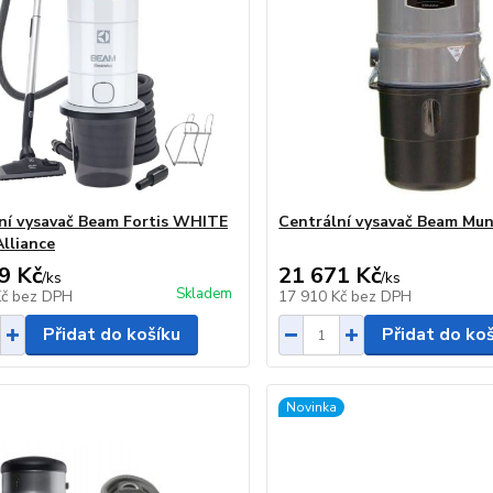
ní vysavač Beam Fortis WHITE
Centrální vysavač Beam Mu
Alliance
9 Kč
21 671 Kč
/
ks
/
ks
Skladem
Kč
bez DPH
17 910 Kč
bez DPH
Přidat do košíku
Přidat do ko
Novinka