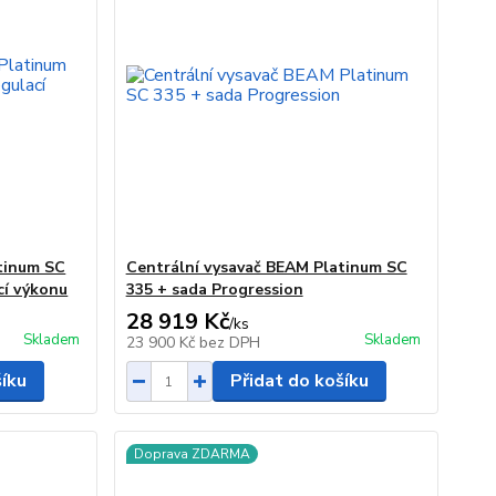
tinum SC
Centrální vysavač BEAM Platinum SC
cí výkonu
335 + sada Progression
28 919 Kč
/
ks
Skladem
Skladem
23 900 Kč
bez DPH
šíku
Přidat do košíku
Doprava ZDARMA