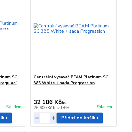
tinum SC
Centrální vysavač BEAM Platinum SC
 regulací
385 White + sada Progression
32 186 Kč
/
ks
Skladem
Skladem
26 600 Kč
bez DPH
šíku
Přidat do košíku