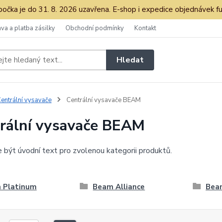
očka je do 31. 8. 2026 uzavřena. E-shop i expedice objednávek fu
va a platba zásilky
Obchodní podmínky
Kontakt
Hledat
entrální vysavače
Centrální vysavače BEAM
rální vysavače BEAM
být úvodní text pro zvolenou kategorii produktů.
 Platinum
Beam Alliance
Bea