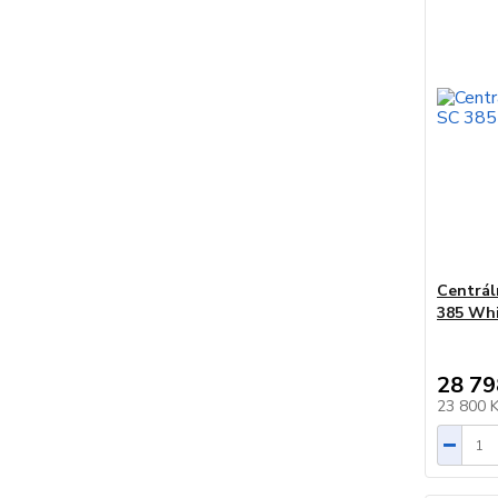
Centrál
385 Wh
28 79
23 800 