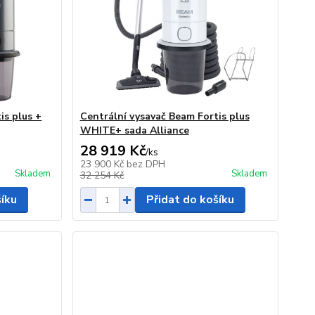
is plus +
Centrální vysavač Beam Fortis plus
WHITE+ sada Alliance
28 919 Kč
/
ks
23 900 Kč
bez DPH
Skladem
Skladem
32 254 Kč
šíku
Přidat do košíku