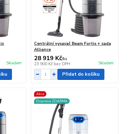
is
Centrální vysavač Beam Fortis + sada
Alliance
28 919 Kč
/
ks
Skladem
Skladem
23 900 Kč
bez DPH
šíku
Přidat do košíku
Akce
Doprava ZDARMA