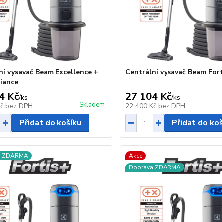
ní vysavač Beam Excellence +
Centrální vysavač Beam Fort
liance
4 Kč
27 104 Kč
/
ks
/
ks
Skladem
Kč
bez DPH
22 400 Kč
bez DPH
Přidat do košíku
Přidat do ko
a ZDARMA
Akce
Doprava ZDARMA