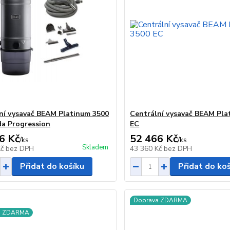
ní vysavač BEAM Platinum 3500
Centrální vysavač BEAM Pla
da Progression
EC
6 Kč
52 466 Kč
/
ks
/
ks
Skladem
Kč
bez DPH
43 360 Kč
bez DPH
Přidat do košíku
Přidat do ko
Doprava ZDARMA
a ZDARMA