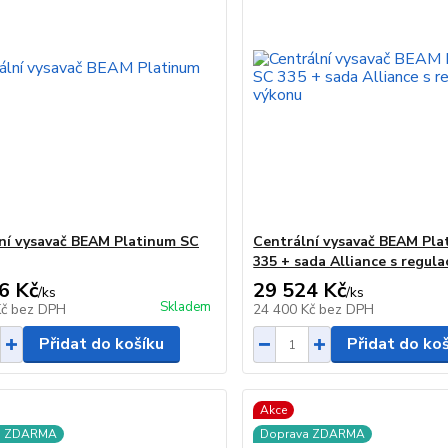
ní vysavač BEAM Platinum SC
Centrální vysavač BEAM Pla
335 + sada Alliance s regula
6 Kč
29 524 Kč
/
ks
/
ks
Skladem
Kč
bez DPH
24 400 Kč
bez DPH
Přidat do košíku
Přidat do ko
Akce
a ZDARMA
Doprava ZDARMA