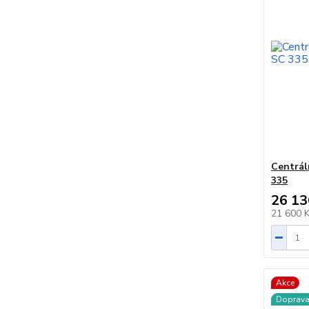
Centrál
335
26 13
21 600 
Akce
Doprav