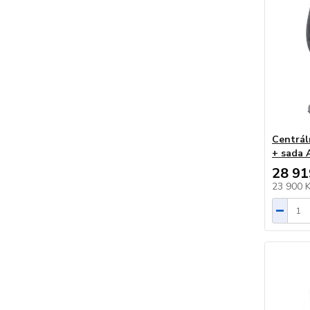
Centrál
+ sada 
28 91
23 900 