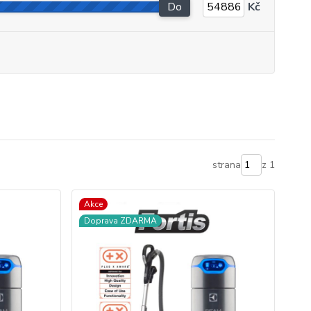
Do
Kč
strana
z 1
Akce
Doprava ZDARMA