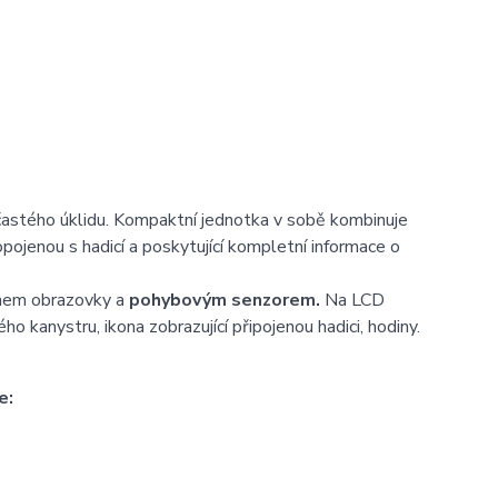
častého úklidu. Kompaktní jednotka v sobě kombinuje
pojenou s hadicí a poskytující kompletní informace o
imem obrazovky a
pohybovým senzorem.
Na LCD
o kanystru, ikona zobrazující připojenou hadici, hodiny.
e: