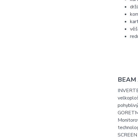
drž
kom
kar
věš
red
BEAM A
INVERT
velkoploš
pohyblivý 
GORET
Monitoro
technol
SCREEN