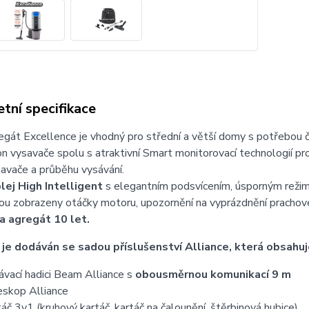
tní specifikace
gát Excellence je vhodný pro střední a větší domy s potřebou 
on vysavače spolu s atraktivní Smart monitorovací technologií pro
avače a průběhu vysávání.
lej High Intelligent
s elegantním podsvícením, úsporným rež
jsou zobrazeny otáčky motoru, upozornění na vyprázdnění prachovéh
a agregát 10 let.
je dodáván se sadou příslušenství Alliance, která obsahuj
ávací hadici Beam Alliance s
obousměrnou komunikací 9 m
eskop Alliance
táč 3v1 (kruhový kartáč, kartáč na čalounění, štěrbinová hubice)