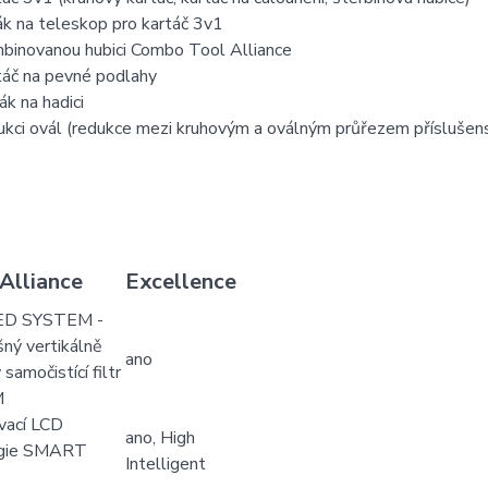
ák na teleskop pro kartáč 3v1
binovanou hubici Combo Tool Alliance
táč na pevné podlahy
ák na hadici
ukci ovál (redukce mezi kruhovým a oválným průřezem příslušens
lliance
Excellence
ED SYSTEM -
ný vertikálně
ano
samočistící filtr
M
vací LCD
ano, High
ogie SMART
Intelligent