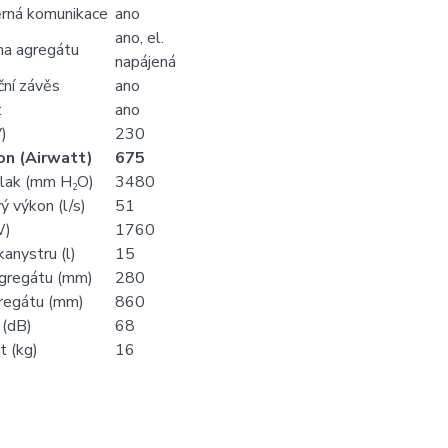
rná komunikace
ano
ano, el.
na agregátu
napájená
ční závěs
ano
t
ano
)
230
on (Airwatt)
675
tlak (mm H
O)
3480
2
 výkon (l/s)
51
W)
1760
kanystru (l)
15
gregátu (mm)
280
regátu (mm)
860
 (dB)
68
 (kg)
16