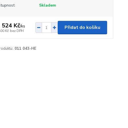
tupnost
Skladem
 524 Kč
/
ks
Přidat do košíku
400 Kč
bez DPH
roduktu:
011 043-HE