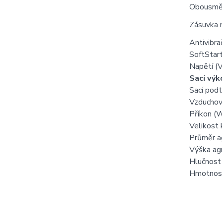
Obousmě
Zásuvka 
Antivibra
SoftStar
Napětí (V
Sací výk
Sací pod
Vzduchový
Příkon (
Velikost 
Průměr a
Výška ag
Hlučnost
Hmotnost