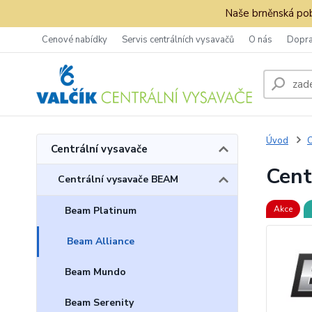
Naše brněnská pob
Cenové nabídky
Servis centrálních vysavačů
O nás
Dopra
Úvod
C
Centrální vysavače
Cent
Centrální vysavače BEAM
Akce
Beam Platinum
Beam Alliance
Beam Mundo
Beam Serenity