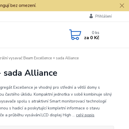
ngují bez omezení.
Přihlášení
0
ks
za
0 Kč
rální vysavač Beam Excellence + sada Alliance
 sada Alliance
gregát Excellence je vhodný pro střední a větší domy s
ou častého úklidu. Kompaktní jednotka v sobě kombinuje silný
vysavače spolu s atraktivní Smart monitorovací technologií
enou s hadicí a poskytující kompletní informace o stavu
če a průběhu vysávání.LCD displej High ...
celý popis