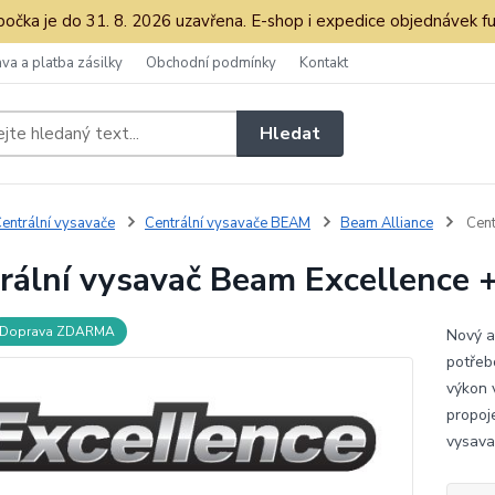
očka je do 31. 8. 2026 uzavřena. E-shop i expedice objednávek fu
va a platba zásilky
Obchodní podmínky
Kontakt
Hledat
entrální vysavače
Centrální vysavače BEAM
Beam Alliance
Cent
rální vysavač Beam Excellence +
Doprava ZDARMA
Nový a
potřeb
výkon 
propoj
vysava