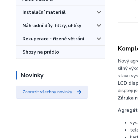
Instalační materiál
Náhradní díly, filtry, uhlíky
Rekuperace - řízené větrání
Komple
Shozy na prádlo
Nový agre
silný výk
Novinky
stavu vys
LCD disp
displeji 
Zobrazit všechny novinky
Záruka n
Agregát 
vys
tel
kar