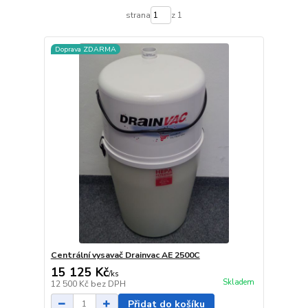
strana
z 1
Doprava ZDARMA
Centrální vysavač Drainvac AE 2500C
15 125 Kč
/
ks
Skladem
12 500 Kč
bez DPH
Přidat do košíku