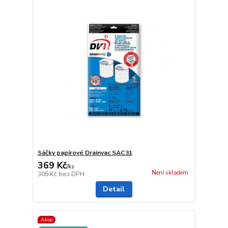
Sáčky papírové Drainvac SAC31
369 Kč
/
ks
Není skladem
305 Kč
bez DPH
Detail
Akce