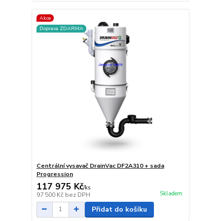
Akce
Doprava ZDARMA
Centrální vysavač DrainVac DF2A310 + sada
Progression
117 975 Kč
/
ks
Skladem
97 500 Kč
bez DPH
Přidat do košíku