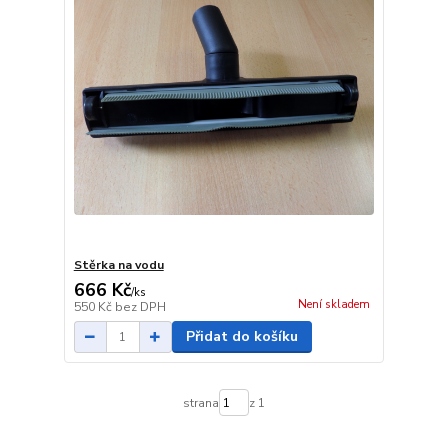
Stěrka na vodu
666 Kč
/
ks
Není skladem
550 Kč
bez DPH
Přidat do košíku
strana
z 1