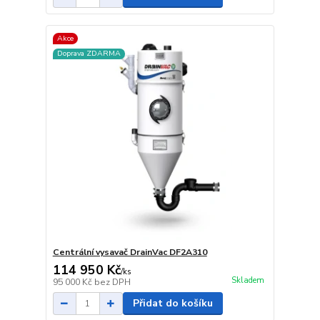
Akce
Doprava ZDARMA
Centrální vysavač DrainVac DF2A310
114 950 Kč
/
ks
Skladem
95 000 Kč
bez DPH
Přidat do košíku