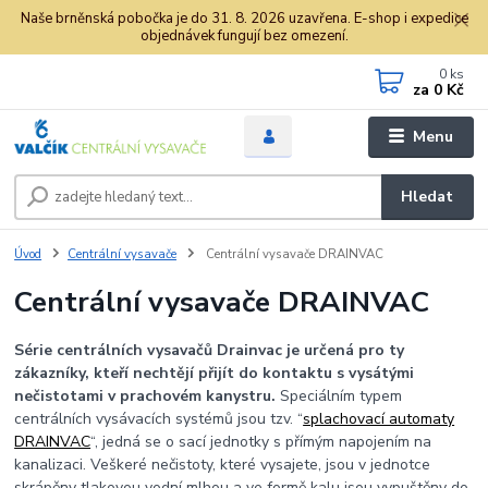
Naše brněnská pobočka je do 31. 8. 2026 uzavřena. E-shop i expedice
objednávek fungují bez omezení.
0
ks
za
0 Kč
Menu
Hledat
Úvod
Centrální vysavače
Centrální vysavače DRAINVAC
Centrální vysavače DRAINVAC
Série centrálních vysavačů Drainvac je určená pro ty
zákazníky, kteří nechtějí přijít do kontaktu s vysátými
nečistotami v prachovém kanystru.
Speciálním typem
centrálních vysávacích systémů jsou tzv. “
splachovací automaty
DRAINVAC
“, jedná se o sací jednotky s přímým napojením na
kanalizaci. Veškeré nečistoty, které vysajete, jsou v jednotce
skrápěny tlakovou vodní mlhou a ve formě kalu jsou vypuštěny do