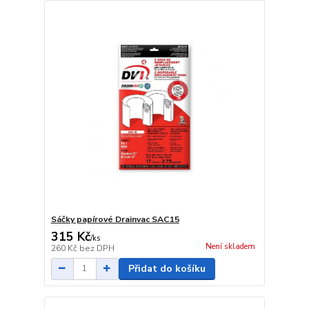
Sáčky papírové Drainvac SAC15
315 Kč
/
ks
Není skladem
260 Kč
bez DPH
Přidat do košíku