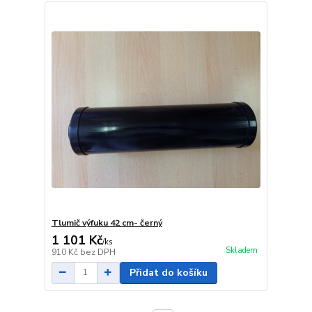
Tlumič výfuku 42 cm- černý
1 101 Kč
/
ks
Skladem
910 Kč
bez DPH
Přidat do košíku