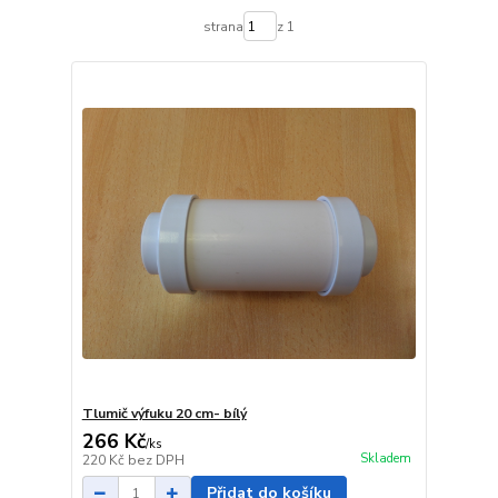
strana
z 1
Tlumič výfuku 20 cm- bílý
266 Kč
/
ks
Skladem
220 Kč
bez DPH
Přidat do košíku