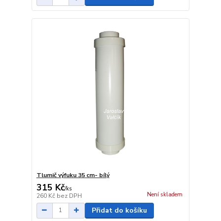
Tlumič výfuku 35 cm- bílý
315 Kč
/
ks
Není skladem
260 Kč
bez DPH
Přidat do košíku