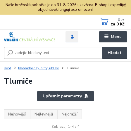
Naše brněnská pobočka je do 31. 8. 2026 uzavřena. E-shop i expedice
objednávek fungují bez omezení.
0
ks
za
0 Kč
Menu
Hledat
Úvod
Náhradní díly, filtry, uhlíky
Tlumiče
Tlumiče
Upřesnit parametry
Nejnovější
Nejlevnější
Nejdražší
Zobrazuji 1-4 z 4