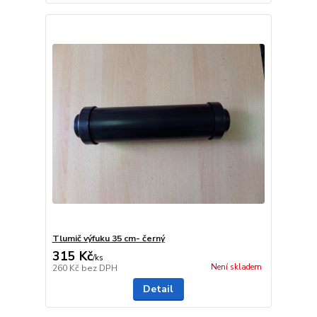
Tlumič výfuku 35 cm- černý
315 Kč
/
ks
Není skladem
260 Kč
bez DPH
Detail