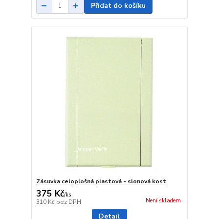
Přidat do košíku
Zásuvka celoplošná plastová - slonová kost
375 Kč
/
ks
Není skladem
310 Kč
bez DPH
Detail