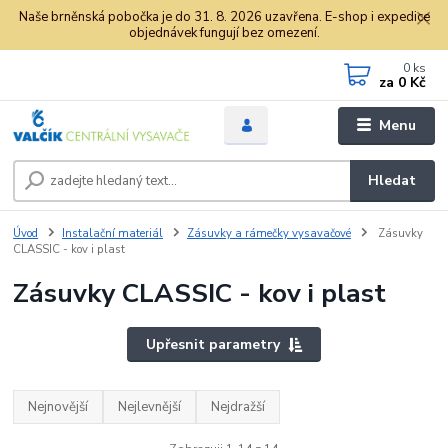
Naše brněnská pobočka je do 31. 8. 2026 uzavřena. E-shop i expedice
objednávek fungují bez omezení.
0
ks
za
0 Kč
Menu
Hledat
Úvod
Instalační materiál
Zásuvky a rámečky vysavačové
Zásuvky
CLASSIC - kov i plast
Zásuvky CLASSIC - kov i plast
Upřesnit parametry
Nejnovější
Nejlevnější
Nejdražší