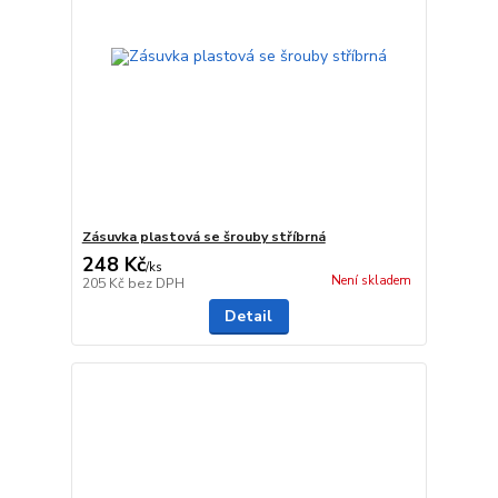
Zásuvka plastová se šrouby stříbrná
248 Kč
/
ks
Není skladem
205 Kč
bez DPH
Detail