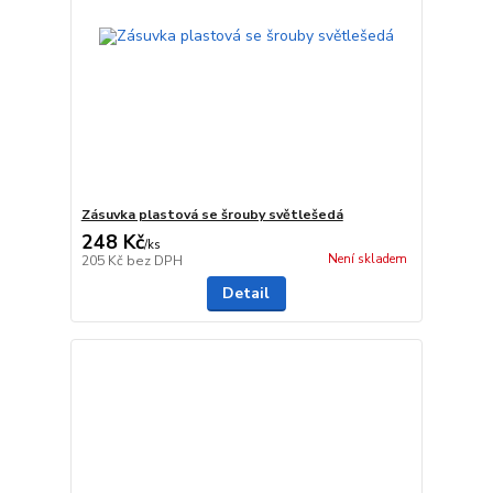
Zásuvka plastová se šrouby světlešedá
248 Kč
/
ks
Není skladem
205 Kč
bez DPH
Detail