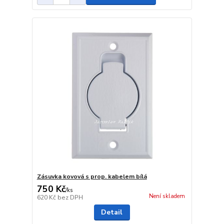
Zásuvka kovová s prop. kabelem bílá
750 Kč
/
ks
Není skladem
620 Kč
bez DPH
Detail