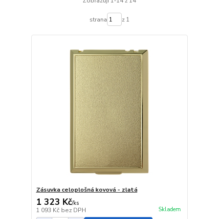
Zobrazuji 1-14 z 14
strana
z 1
Zásuvka celoplošná kovová - zlatá
1 323 Kč
/
ks
Skladem
1 093 Kč
bez DPH