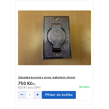
Zásuvka kovová s prop. kabelem chrom
750 Kč
/
ks
Skladem
620 Kč
bez DPH
Přidat do košíku