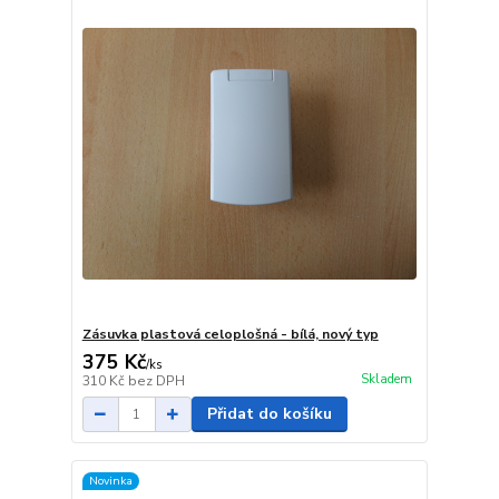
Zásuvka plastová celoplošná - bílá, nový typ
375 Kč
/
ks
Skladem
310 Kč
bez DPH
Přidat do košíku
Novinka