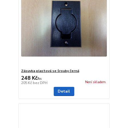
Zásuvka plastová se šrouby černá
248 Kč
/
ks
Není skladem
205 Kč
bez DPH
Detail