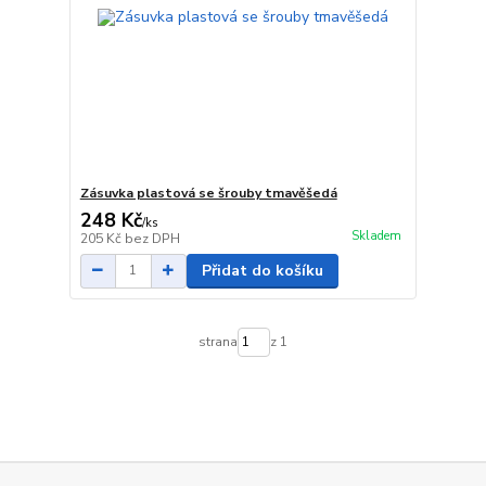
Zásuvka plastová se šrouby tmavěšedá
248 Kč
/
ks
Skladem
205 Kč
bez DPH
Přidat do košíku
strana
z 1