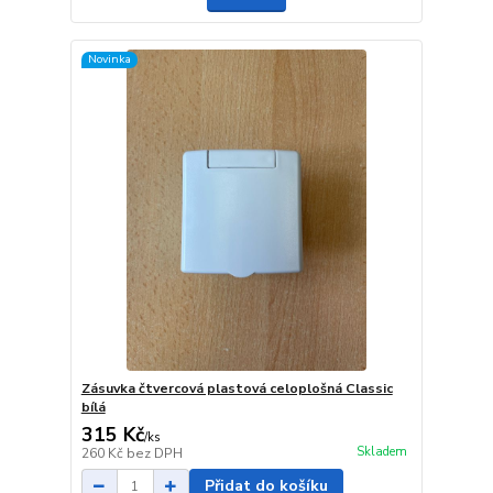
Novinka
Zásuvka čtvercová plastová celoplošná Classic
bílá
315 Kč
/
ks
Skladem
260 Kč
bez DPH
Přidat do košíku