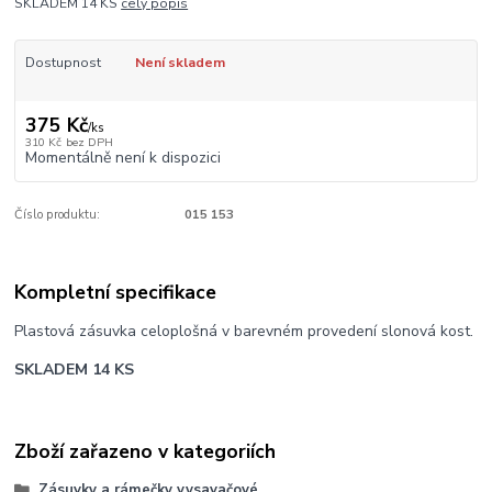
SKLADEM 14 KS
celý popis
Dostupnost
Není skladem
375 Kč
/
ks
310 Kč
bez DPH
Momentálně není k dispozici
Číslo produktu:
015 153
Kompletní specifikace
Plastová zásuvka celoplošná v barevném provedení slonová kost.
SKLADEM 14 KS
Zboží zařazeno v kategoriích
Zásuvky a rámečky vysavačové