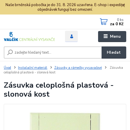
Naše brněnská pobočka je do 31. 8. 2026 uzavřena. E-shop i expedice
objednávek fungují bez omezení.
0
ks
za
0 Kč
Menu
Hledat
Úvod
Instalační materiál
Zásuvky a rámečky vysavačové
Zásuvka
celoplošná plastová - slonová kost
Zásuvka celoplošná plastová -
slonová kost