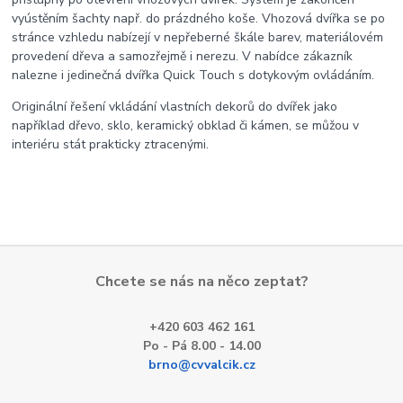
vyústěním šachty např. do prázdného koše. Vhozová dvířka se po
stránce vzhledu nabízejí v nepřeberné škále barev, materiálovém
provedení dřeva a samozřejmě i nerezu. V nabídce zákazník
nalezne i jedinečná dvířka Quick Touch s dotykovým ovládáním.
Originální řešení vkládání vlastních dekorů do dvířek jako
například dřevo, sklo, keramický obklad či kámen, se můžou v
interiéru stát prakticky ztracenými.
Chcete se nás na něco zeptat?
+420 603 462 161
Po - Pá 8.00 - 14.00
brno@cvvalcik.cz