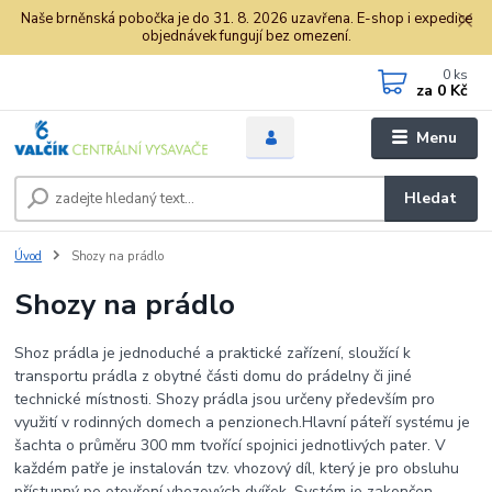
Naše brněnská pobočka je do 31. 8. 2026 uzavřena. E-shop i expedice
objednávek fungují bez omezení.
0
ks
za
0 Kč
Menu
Hledat
Úvod
Shozy na prádlo
Shozy na prádlo
Shoz prádla je jednoduché a praktické zařízení, sloužící k
transportu prádla z obytné části domu do prádelny či jiné
technické místnosti. Shozy prádla jsou určeny především pro
využití v rodinných domech a penzionech.Hlavní páteří systému je
šachta o průměru 300 mm tvořící spojnici jednotlivých pater. V
každém patře je instalován tzv. vhozový díl, který je pro obsluhu
přístupný po otevření vhozových dvířek. Systém je zakončen