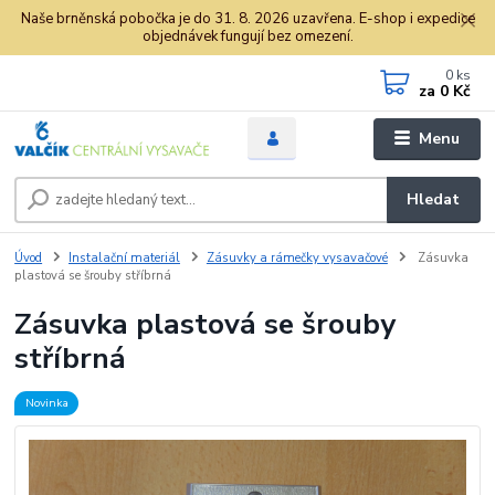
Naše brněnská pobočka je do 31. 8. 2026 uzavřena. E-shop i expedice
objednávek fungují bez omezení.
0
ks
za
0 Kč
Menu
Hledat
Úvod
Instalační materiál
Zásuvky a rámečky vysavačové
Zásuvka
plastová se šrouby stříbrná
Zásuvka plastová se šrouby
stříbrná
Novinka