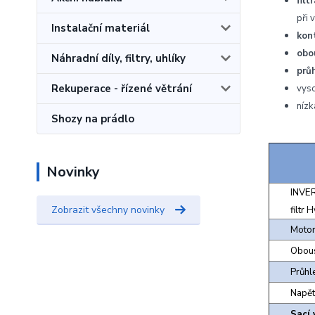
fil
při 
Instalační materiál
kon
obo
Náhradní díly, filtry, uhlíky
prů
Rekuperace - řízené větrání
vys
nízk
Shozy na prádlo
Novinky
INVER
Zobrazit všechny novinky
filtr
Moto
Obous
Průhl
Napětí
Sací 