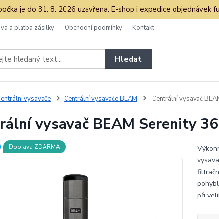
očka je do 31. 8. 2026 uzavřena. E-shop i expedice objednávek fu
va a platba zásilky
Obchodní podmínky
Kontakt
Hledat
entrální vysavače
Centrální vysavače BEAM
Centrální vysavač BEA
rální vysavač BEAM Serenity 3
Doprava ZDARMA
Výkonn
vysava
filtra
pohybli
při vel