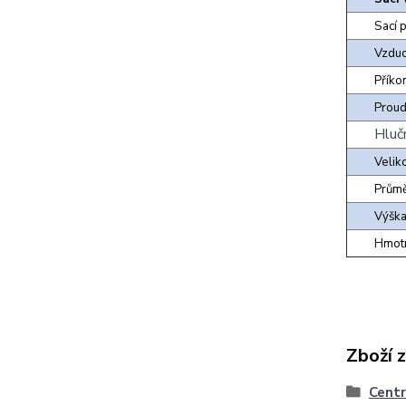
Sací 
Vzduc
Příko
Proud
Hluč
Veliko
Průmě
Výška
Hmotn
Zboží 
Centr