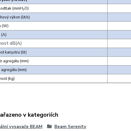
podtlak (mmH
O)
2
hový výkon (lit/s)
n (W)
 (A)
nost dB(A)
st kanystru (lit)
r agregátu (mm)
 agregátu (mm)
ost (kg)
zařazeno v kategoriích
ální vysavače BEAM
Beam Serenity