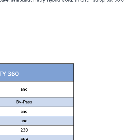
ivé, samočistící filtry Hybrid GORE
s filtrační schopností 98%
TY 360
ano
By-Pass
ano
ano
230
689