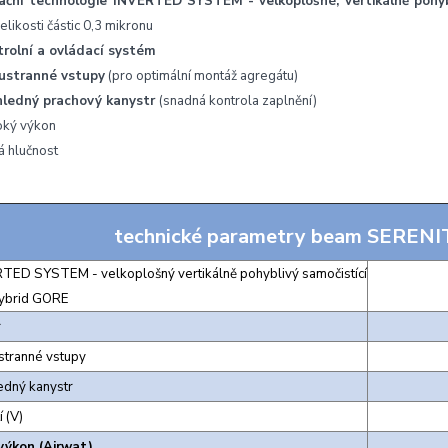
trační technologie INVERTED SYSTEM - velkoplošné, vertikálně pohybl
velikosti částic 0,3 mikronu
trolní a ovládací systém
ustranné vstupy
(pro optimální montáž agregátu)
hledný prachový kanystr
(snadná kontrola zaplnění)
oký výkon
á hlučnost
technické parametry beam SERENI
TED SYSTEM - velkoplošný vertikálně pohyblivý samočistící
 Hybrid GORE
r
tranné vstupy
edný kanystr
 (V)
výkon (Airwat)