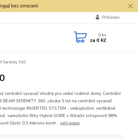
ngují bez omezení.
Přihlášení
0
ks
za
0 Kč
M Serenity 360
60
ý centrální vysavač vhodný pro velké rodinné domy. Centrální
č BEAM SERENITY 360: záruka 5 let na centrální vysavač
ční technologie INVERTED SYSTEM - velkoplošné, vertikálně
vé, samočistící filtry Hybrid GORE s filtrační schopností 98%
ikosti částic 0,3 mikronu kontr...
celý popis