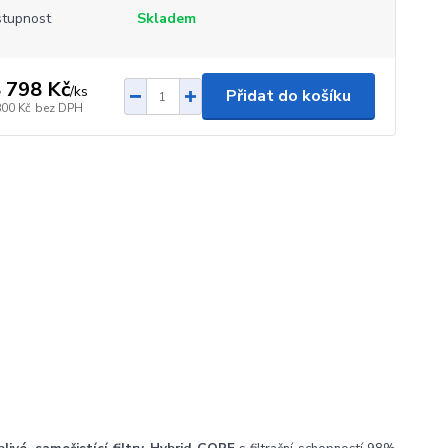
tupnost
Skladem
 798 Kč
/
ks
Přidat do košíku
800 Kč
bez DPH