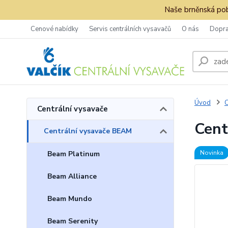
Naše brněnská pob
Cenové nabídky
Servis centrálních vysavačů
O nás
Dopra
Úvod
C
Centrální vysavače
Cent
Centrální vysavače BEAM
Novinka
Beam Platinum
Beam Alliance
Beam Mundo
Beam Serenity