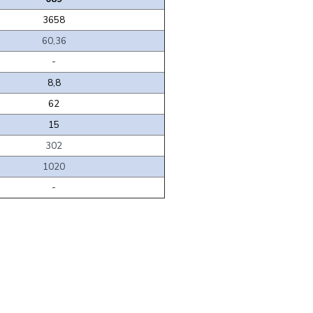
3658
60,36
-
8,8
62
15
302
1020
-