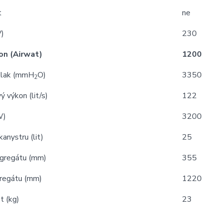
t
ne
V)
230
on (Airwat)
1200
tlak (mmH
O)
3350
2
 výkon (lit/s)
122
W)
3200
kanystru (lit)
25
gregátu (mm)
355
regátu (mm)
1220
 (kg)
23