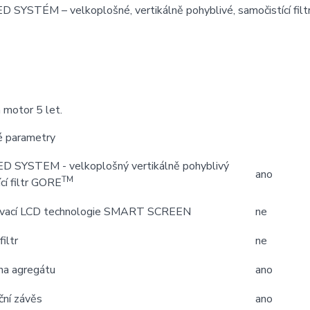
SYSTÉM – velkoplošné, vertikálně pohyblivé, samočistící filtry 
 motor 5 let.
é parametry
 SYSTEM - velkoplošný vertikálně pohyblivý
ano
TM
cí filtr GORE
ovací LCD technologie SMART SCREEN
ne
iltr
ne
na agregátu
ano
ční závěs
ano