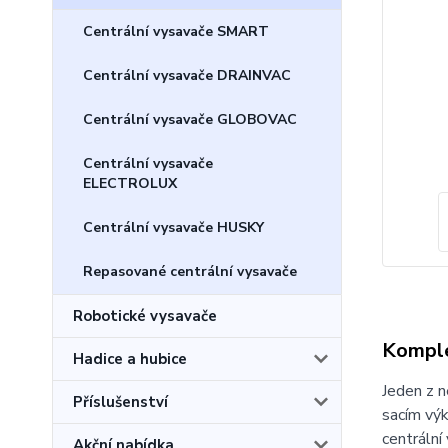
Centrální vysavače SMART
Centrální vysavače DRAINVAC
Centrální vysavače GLOBOVAC
Centrální vysavače
ELECTROLUX
Centrální vysavače HUSKY
Repasované centrální vysavače
Robotické vysavače
Komple
Hadice a hubice
Jeden z n
Příslušenství
sacím vý
centrální
Akční nabídka