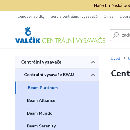
Naše brněnská pob
Cenové nabídky
Servis centrálních vysavačů
O nás
Dopra
Úvod
C
Centrální vysavače
Cent
Centrální vysavače BEAM
Beam Platinum
Beam Alliance
Beam Mundo
Beam Serenity