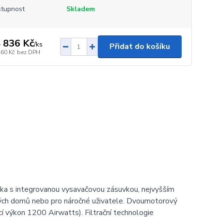
tupnost
Skladem
 836 Kč
/
ks
Přidat do košíku
360 Kč
bez DPH
tka s integrovanou vysavačovou zásuvkou, nejvyšším
ých domů nebo pro náročné uživatele. Dvoumotorový
í výkon 1200 Airwatts). Filtrační technologie