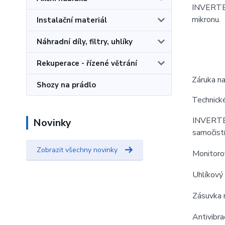
INVERTED 
mikronu.
Instalační materiál
Náhradní díly, filtry, uhlíky
Rekuperace - řízené větrání
Záruka na
Shozy na prádlo
Technick
INVERTED
Novinky
samočistí
Zobrazit všechny novinky
Monitor
Uhlíkový f
Zásuvka 
Antivibra