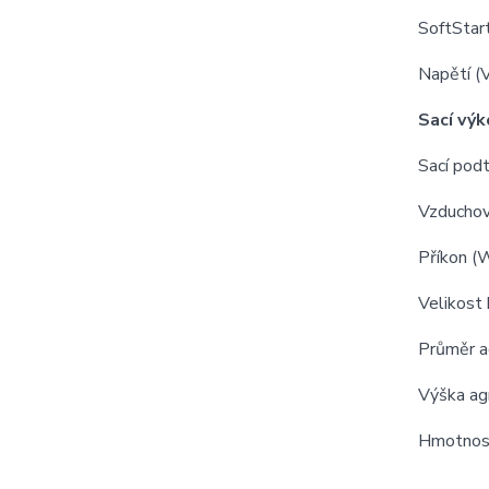
SoftStar
Napětí (
Sací výk
Sací pod
Vzduchový
Příkon (
Velikost 
Průměr a
Výška ag
Hmotnost