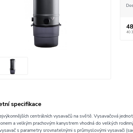
Dos
48
40 
tní specifikace
ejvýkonnějších centrálních vysavačů na světě. Vysavačová jedno
konem a velkým prachovým kanystrem vhodná do velkých rodinn
 vysavač s parametry srovnatelnými s průmyslovými vysavači (sac