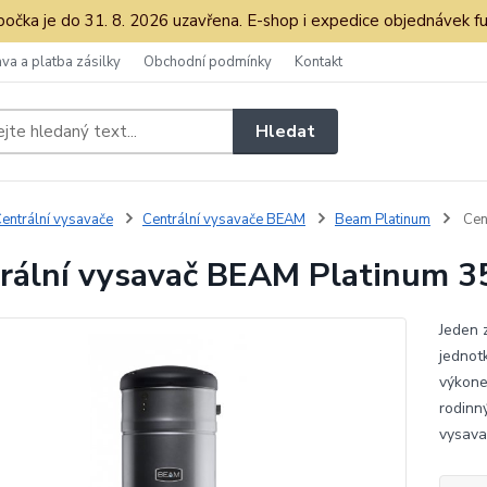
očka je do 31. 8. 2026 uzavřena. E-shop i expedice objednávek fu
va a platba zásilky
Obchodní podmínky
Kontakt
Hledat
entrální vysavače
Centrální vysavače BEAM
Beam Platinum
Cen
rální vysavač BEAM Platinum 3
Jeden 
jednot
výkone
rodinn
vysava