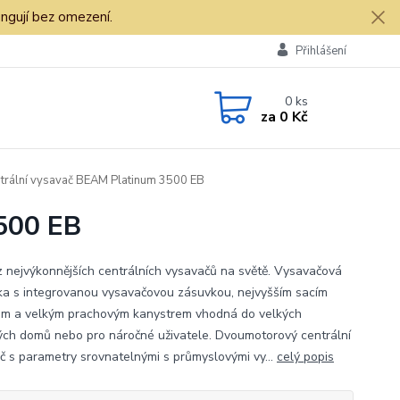
ngují bez omezení.
Přihlášení
0
ks
za
0 Kč
trální vysavač BEAM Platinum 3500 EB
500 EB
z nejvýkonnějších centrálních vysavačů na světě. Vysavačová
ka s integrovanou vysavačovou zásuvkou, nejvyšším sacím
m a velkým prachovým kanystrem vhodná do velkých
ých domů nebo pro náročné uživatele. Dvoumotorový centrální
č s parametry srovnatelnými s průmyslovými vy...
celý popis