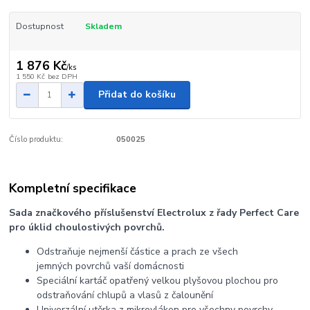
Dostupnost
Skladem
1 876 Kč
/
ks
1 550 Kč
bez DPH
Přidat do košíku
Číslo produktu:
050025
Kompletní specifikace
Sada značkového příslušenství Electrolux z řady Perfect Care
pro úklid choulostivých povrchů.
Odstraňuje nejmenší částice a prach ze všech
jemných povrchů vaší domácnosti
Speciální kartáč opatřený velkou plyšovou plochou pro
odstraňování chlupů a vlasů z čalounění
Univerzální utěrka z mikrovláken pro všechny povrchy