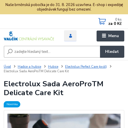
Naše brněnská pobočka je do 31. 8. 2026 uzavřena. E-shop i expedice
objednávek fungují bez omezení.
0
ks
za
0 Kč
Menu
Hledat
Úvod
Hadice a hubice
Hubice
Electrolux Perfect Care (ovál)
Electrolux Sada AeroProTM Delicate Care Kit
Electrolux Sada AeroProTM
Delicate Care Kit
Novinka