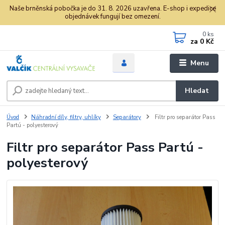
Naše brněnská pobočka je do 31. 8. 2026 uzavřena. E-shop i expedice
objednávek fungují bez omezení.
0
ks
za
0 Kč
Menu
Hledat
Úvod
Náhradní díly, filtry, uhlíky
Separátory
Filtr pro separátor Pass
Partú - polyesterový
Filtr pro separátor Pass Partú -
polyesterový