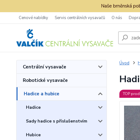
Naše brněnská pob
Cenové nabídky
Servis centrálních vysavačů
O nás
Dopra
Úvod
H
Centrální vysavače
Hadi
Robotické vysavače
Hadice a hubice
TOP prod
Hadice
Sady hadice s příslušenstvím
Hubice