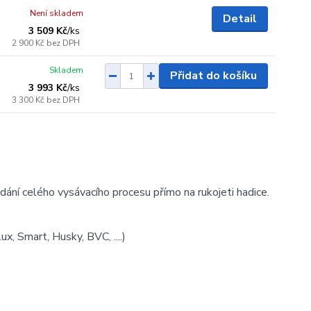
Není skladem
Detail
3 509 Kč
/
ks
2 900 Kč
bez DPH
Skladem
Přidat do košíku
3 993 Kč
/
ks
3 300 Kč
bez DPH
ní celého vysávacího procesu přímo na rukojeti hadice.
x, Smart, Husky, BVC, ....)