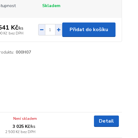
tupnost
Skladem
541 Kč
/
ks
Přidat do košíku
00 Kč
bez DPH
roduktu:
000H07
Není skladem
Detail
3 025 Kč
/
ks
2 500 Kč
bez DPH