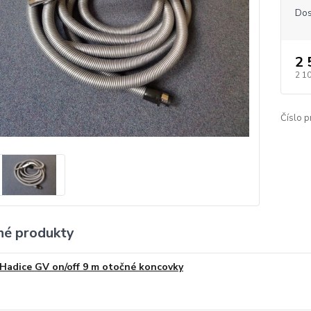
Dos
2 
2 1
Číslo p
é produkty
Hadice GV on/off 9 m otočné koncovky