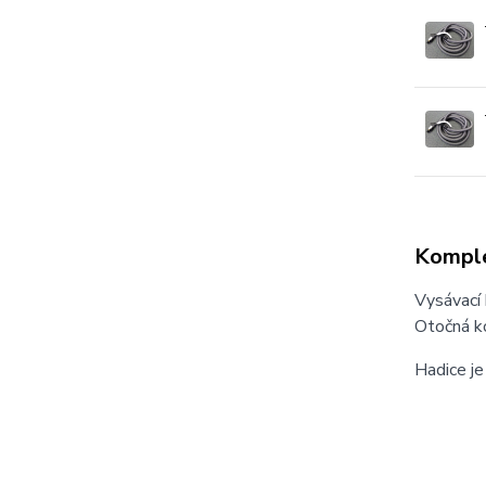
Komple
Vysávací 
Otočná ko
Hadice je