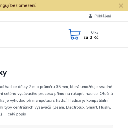
ngují bez omezení.
Přihlášení
0
ks
za
0 Kč
ky
cí hadice délky 7 m o průměru 35 mm, která umožňuje snadné
ní celého vysávacího procesu přímo na rukojeti hadice. Otočná
ka je výhodou při manipulaci s hadicí. Hadice je kompatibilní
mi typy centrálních vysavačů (Beam, Electrolux, Smart, Husky,
...)
celý popis