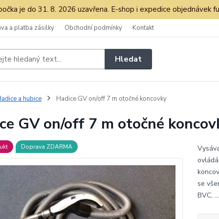
očka je do 31. 8. 2026 uzavřena. E-shop i expedice objednávek fu
va a platba zásilky
Obchodní podmínky
Kontakt
Hledat
adice a hubice
Hadice GV on/off 7 m otočné koncovky
ce GV on/off 7 m otočné koncov
ukt
Doprava ZDARMA
Vysáva
ovládá
koncov
se vše
BVC, .