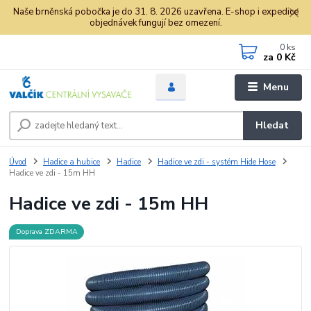
Naše brněnská pobočka je do 31. 8. 2026 uzavřena. E-shop i expedice
objednávek fungují bez omezení.
0
ks
za
0 Kč
Menu
Hledat
Úvod
Hadice a hubice
Hadice
Hadice ve zdi - systém Hide Hose
Hadice ve zdi - 15m HH
Hadice ve zdi - 15m HH
Doprava ZDARMA