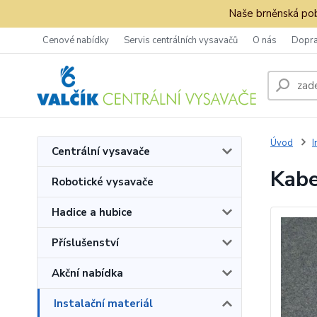
Naše brněnská pob
Cenové nabídky
Servis centrálních vysavačů
O nás
Dopra
Úvod
I
Centrální vysavače
Kabe
Robotické vysavače
Hadice a hubice
Příslušenství
Akční nabídka
Instalační materiál