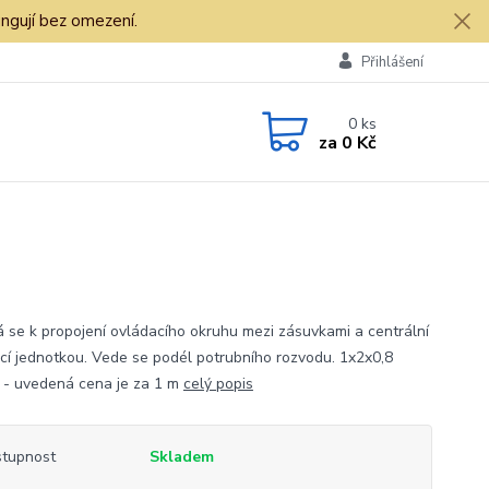
ngují bez omezení.
Přihlášení
0
ks
za
0 Kč
á se k propojení ovládacího okruhu mezi zásuvkami a centrální
cí jednotkou. Vede se podél potrubního rozvodu. 1x2x0,8
 - uvedená cena je za 1 m
celý popis
tupnost
Skladem