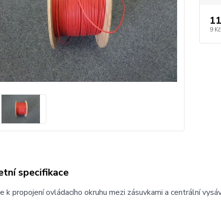
11
9 Kč
tní specifikace
e k propojení ovládacího okruhu mezi zásuvkami a centrální vysá