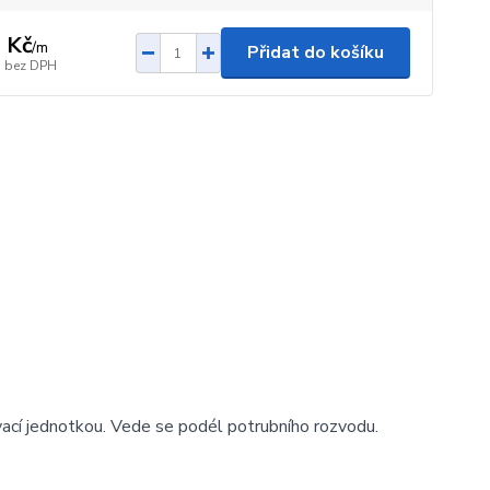
 Kč
/
m
Přidat do košíku
bez DPH
vací jednotkou. Vede se podél potrubního rozvodu.