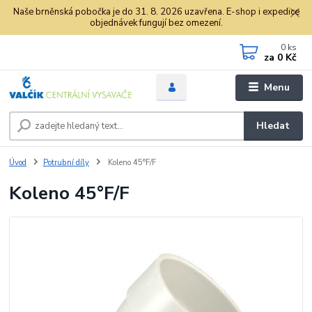
Naše brněnská pobočka je do 31. 8. 2026 uzavřena. E-shop i expedice
objednávek fungují bez omezení.
0
ks
za
0 Kč
Menu
Hledat
Úvod
Potrubní díly
Koleno 45°F/F
Koleno 45°F/F