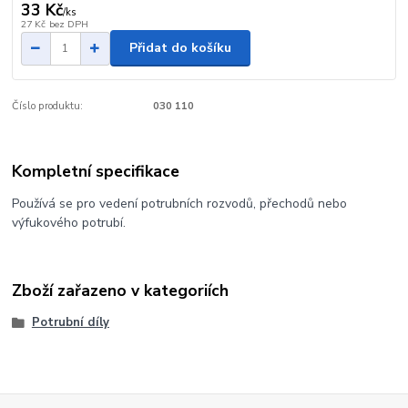
33 Kč
/
ks
27 Kč
bez DPH
Přidat do košíku
Číslo produktu:
030 110
Kompletní specifikace
Používá se pro vedení potrubních rozvodů, přechodů nebo
výfukového potrubí.
Zboží zařazeno v kategoriích
Potrubní díly