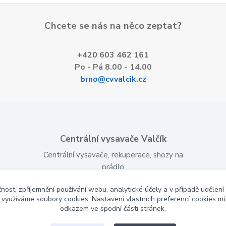
Chcete se nás na něco zeptat?
+420 603 462 161
Po - Pá 8.00 - 14.00
brno@cvvalcik.cz
Centrální vysavače Valčík
Centrální vysavače, rekuperace, shozy na
prádlo
Montáž, servis, e-shop
čnost, zpříjemnění používání webu, analytické účely a v případě udělení
y využíváme soubory cookies. Nastavení vlastních preferencí cookies mů
www.cvvalcik.cz
odkazem ve spodní části stránek.