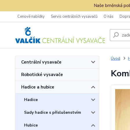
Naše brněnská pob
Cenové nabídky
Servis centrálních vysavačů
O nás
Dopra
Úvod
H
Centrální vysavače
Komb
Robotické vysavače
Hadice a hubice
Hadice
Sady hadice s příslušenstvím
Hubice