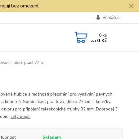
ngují bez omezení.
Přihlášení
0
ks
za
0 Kč
vaná hubice plast 27 cm
ovaná hubice s možností přepínání pro vysávání pevných
 a koberců. Spodní čast plastová, délka 27 cm, s kolečky.
 otvoru pro připojení teleskopické trubky 32 mm. Doprodej 3
adem.
celý popis
tupnost
Skladem