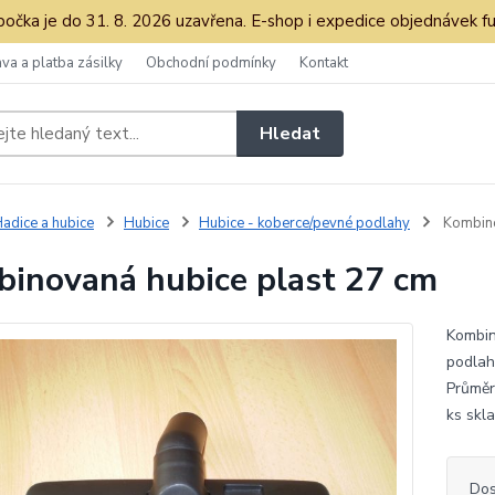
očka je do 31. 8. 2026 uzavřena. E-shop i expedice objednávek fu
va a platba zásilky
Obchodní podmínky
Kontakt
Hledat
adice a hubice
Hubice
Hubice - koberce/pevné podlahy
Kombino
inovaná hubice plast 27 cm
Kombin
podlah
Průměr
ks skl
Dos