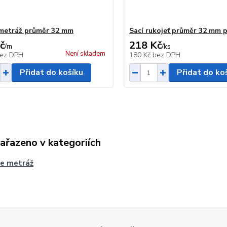
metráž průměr 32 mm
Sací rukojeť průměr 32 mm p
č
218 Kč
/
m
/
ks
Není skladem
ez DPH
180 Kč
bez DPH
Přidat do košíku
Přidat do ko
zařazeno v kategoriích
ce metráž