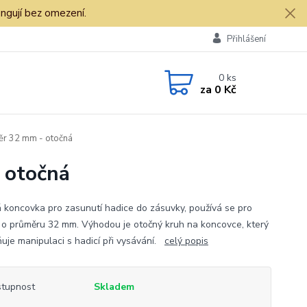
ngují bez omezení.
Přihlášení
0
ks
za
0 Kč
ěr 32 mm - otočná
 otočná
 koncovka pro zasunutí hadice do zásuvky, používá se pro
 o průměru 32 mm. Výhodou je otočný kruh na koncovce, který
uje manipulaci s hadicí při vysávání.
celý popis
tupnost
Skladem