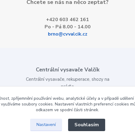
Chcete se nás na něco zeptat?
+420 603 462 161
Po - Pá 8.00 - 14.00
brno@cvvalcik.cz
Centrální vysavače Valčík
Centrální vysavače, rekuperace, shozy na
prádlo
Montáž, servis, e-shop
čnost, zpříjemnění používání webu, analytické účely a v případě udělení
y využíváme soubory cookies. Nastavení vlastních preferencí cookies mů
www.cvvalcik.cz
odkazem ve spodní části stránek.
Souhlasím
Nastavení