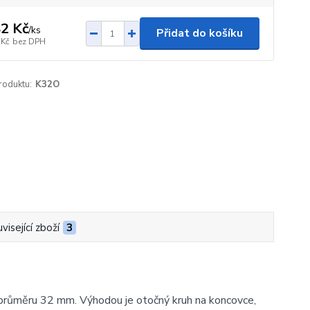
2 Kč
/
ks
Přidat do košíku
 Kč
bez DPH
roduktu:
K32O
visející zboží
3
o průměru 32 mm. Výhodou je otočný kruh na koncovce,