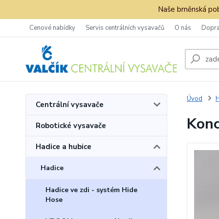
Naše brněnská pob
Cenové nabídky
Servis centrálních vysavačů
O nás
Dopra
Úvod
H
Centrální vysavače
Konc
Robotické vysavače
Hadice a hubice
Hadice
Hadice ve zdi - systém Hide
Hose