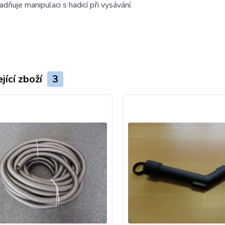
adňuje manipulaci s hadicí při vysávání.
jící zboží
3