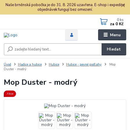
Naše brněnská pobočka je do 31. 8. 2026 uzavřena. E-shop i expedice
objednávek fungují bez omezení.
0
ks
za
0 Kč
Menu
Hledat
Úvod
Hadice a hubice
Hubice
Hubice - pevné podlahy
Mop
Duster - modrý
Mop Duster - modrý
Akce