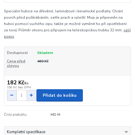
Speciální hubice na dřevěné, laminátové i keramické podlahy. Chrání
povrch před poškrábáním, setře prach a vyleští. Mop je připevněn na
hubici pomocí suchého zipu, takže je možné vyměnit ho při opotřebení
za nový. Průměr otvoru pro připojení na teleskopickou trubku 32 mm.
celý
popis
Dostupnost
Skladem
Cena před
460 Kč
slevou
182 Kč
/
ks
150 Kč
bez DPH
Přidat do košíku
Číslo produktu:
MD M
Kompletní specifikace