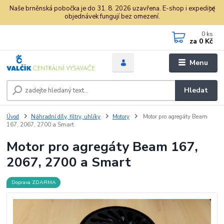
Naše brněnská pobočka je do 31. 8. 2026 uzavřena. E-shop i expedice
objednávek fungují bez omezení.
0
ks
za
0 Kč
Menu
Hledat
Úvod
Náhradní díly, filtry, uhlíky
Motory
Motor pro agregáty Beam
167, 2067, 2700 a Smart
Motor pro agregáty Beam 167,
2067, 2700 a Smart
Doprava ZDARMA