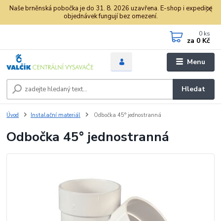
Naše brněnská pobočka je do 31. 8. 2026 uzavřena. E-shop i expedice
objednávek fungují bez omezení.
0
ks
za
0 Kč
Menu
Hledat
Úvod
Instalační materiál
Odbočka 45° jednostranná
Odbočka 45° jednostranná