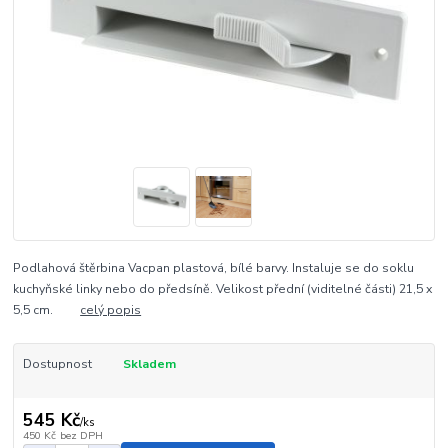
Podlahová štěrbina Vacpan plastová, bílé barvy. Instaluje se do soklu
kuchyňské linky nebo do předsíně. Velikost přední (viditelné části) 21,5 x
5,5 cm.
celý popis
Dostupnost
Skladem
545 Kč
/
ks
450 Kč
bez DPH