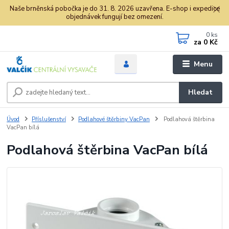
Naše brněnská pobočka je do 31. 8. 2026 uzavřena. E-shop i expedice
objednávek fungují bez omezení.
0
ks
za
0 Kč
Menu
Hledat
Úvod
Příslušenství
Podlahové štěrbiny VacPan
Podlahová štěrbina
VacPan bílá
Podlahová štěrbina VacPan bílá