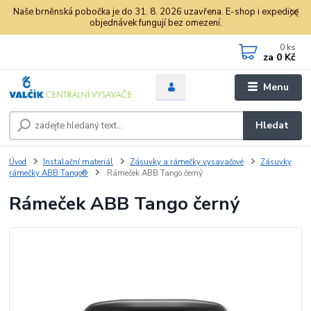
Naše brněnská pobočka je do 31. 8. 2026 uzavřena. E-shop i expedice
objednávek fungují bez omezení.
0
ks
za
0 Kč
Menu
Hledat
Úvod
Instalační materiál
Zásuvky a rámečky vysavačové
Zásuvky
rámečky ABB Tango®
Rámeček ABB Tango černý
Rámeček ABB Tango černý