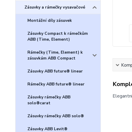
Zásuvky a rámečky vysavačové
Montážní díly zásuvek
Zásuvky Compact k rámečkům
ABB (Time, Element)
Rámečky (Time, Element) k
zásuvkám ABB Compact
Kompl
Zásuvky ABB future® linear
Komple
Rámečky ABB future® linear
Elegantn
Zásuvky rámečky ABB
solo®carat
Zásuvky rámečky ABB solo®
Zásuvky ABB Levit®