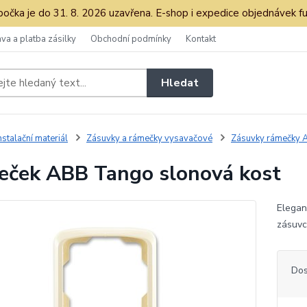
očka je do 31. 8. 2026 uzavřena. E-shop i expedice objednávek fu
va a platba zásilky
Obchodní podmínky
Kontakt
Hledat
nstalační materiál
Zásuvky a rámečky vysavačové
Zásuvky rámečky
ček ABB Tango slonová kost
Elegan
zásuv
Dos