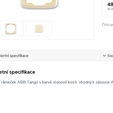
48
40 
Číslo p
etní specifikace
Sou
tní specifikace
í rámeček ABB Tango v barvě slonové kosti vhodný k zásuvce