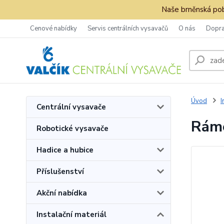
Naše brněnská pob
Cenové nabídky
Servis centrálních vysavačů
O nás
Dopra
Úvod
I
Centrální vysavače
Ráme
Robotické vysavače
Hadice a hubice
Příslušenství
Akční nabídka
Instalační materiál