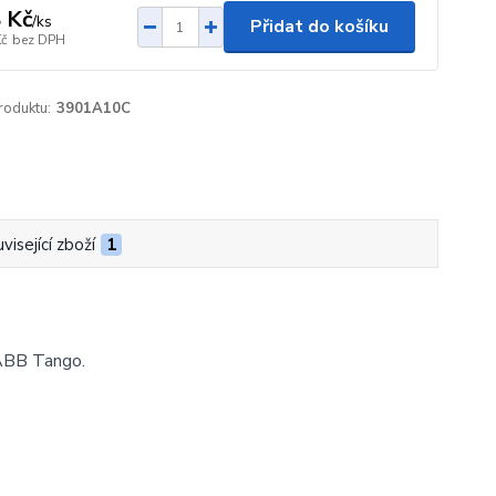
 Kč
/
ks
Přidat do košíku
Kč
bez DPH
roduktu:
3901A10C
visející zboží
1
 ABB Tango.