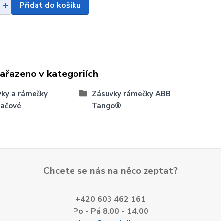
Přidat do košíku
zařazeno v kategoriích
ky a rámečky
Zásuvky rámečky ABB
vačové
Tango®
Chcete se nás na něco zeptat?
+420 603 462 161
Po - Pá 8.00 - 14.00