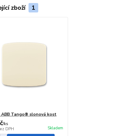
jící zboží
1
 ABB Tango® slonová kost
č
/
ks
Skladem
ez DPH