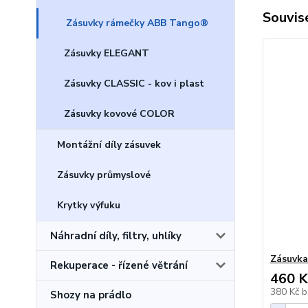
Souvise
Zásuvky rámečky ABB Tango®
Zásuvky ELEGANT
Zásuvky CLASSIC - kov i plast
Zásuvky kovové COLOR
Montážní díly zásuvek
Zásuvky průmyslové
Krytky výfuku
Náhradní díly, filtry, uhlíky
Zásuvka
Rekuperace - řízené větrání
460 K
380 Kč
b
Shozy na prádlo