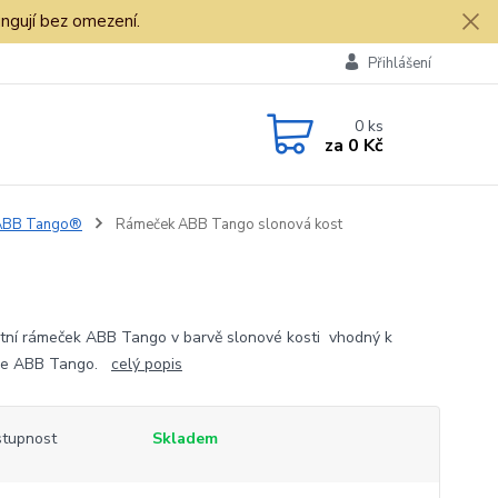
ngují bez omezení.
Přihlášení
0
ks
za
0 Kč
 ABB Tango®
Rámeček ABB Tango slonová kost
tní rámeček ABB Tango v barvě slonové kosti vhodný k
ce ABB Tango.
celý popis
tupnost
Skladem