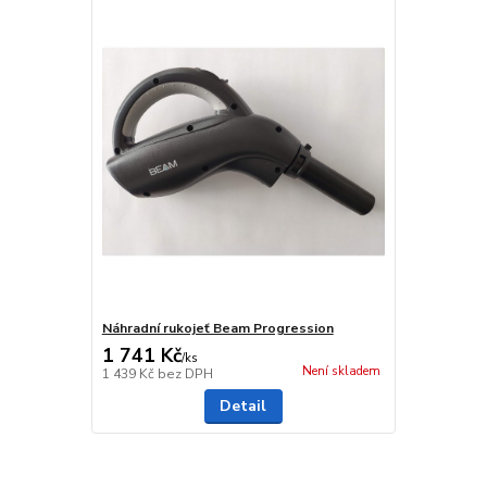
Náhradní rukojeť Beam Progression
1 741 Kč
/
ks
Není skladem
1 439 Kč
bez DPH
Detail