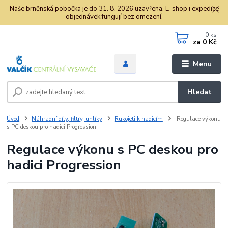
Naše brněnská pobočka je do 31. 8. 2026 uzavřena. E-shop i expedice
objednávek fungují bez omezení.
0
ks
za
0 Kč
Menu
Hledat
Úvod
Náhradní díly, filtry, uhlíky
Rukojeti k hadicím
Regulace výkonu
s PC deskou pro hadici Progression
Regulace výkonu s PC deskou pro
hadici Progression