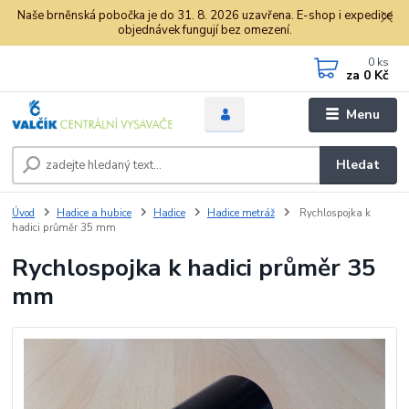
Naše brněnská pobočka je do 31. 8. 2026 uzavřena. E-shop i expedice
objednávek fungují bez omezení.
0
ks
za
0 Kč
Menu
Hledat
Úvod
Hadice a hubice
Hadice
Hadice metráž
Rychlospojka k
hadici průměr 35 mm
Rychlospojka k hadici průměr 35
mm