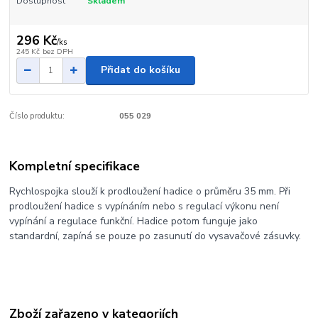
Dostupnost
Skladem
296 Kč
/
ks
245 Kč
bez DPH
Přidat do košíku
Číslo produktu:
055 029
Kompletní specifikace
Rychlospojka slouží k prodloužení hadice o průměru 35 mm. Při
prodloužení hadice s vypínáním nebo s regulací výkonu není
vypínání a regulace funkční. Hadice potom funguje jako
standardní, zapíná se pouze po zasunutí do vysavačové zásuvky.
Zboží zařazeno v kategoriích