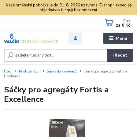
Naše brněnská pobočka je do 31. 8. 2026 uzavřena. E-shop i expedice
objednávek fungují bez omezení.
0
ks
za
0 Kč
Menu
Hledat
Úvod
Příslušenství
Sáčky do vysavačů
Sáčky pro agregáty Fortis a
Excellence
Sáčky pro agregáty Fortis a
Excellence