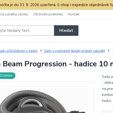
očka je do 31. 8. 2026 uzavřena. E-shop i expedice objednávek fu
va a platba zásilky
Obchodní podmínky
Kontakt
Hledat
ady příslušenství s hadicí
Sady s vypínáním (kulatý průměr rukojeti)
 Beam Progression - hadice 10 
 ZDARMA
Sada p
- délk
na prac
kombin
hadic