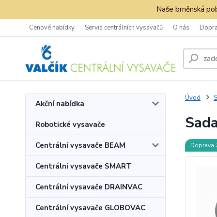
Naše brněnská pob
Cenové nabídky
Servis centrálních vysavačů
O nás
Dopra
Úvod
S
Akční nabídka
Sada
Robotické vysavače
Centrální vysavače BEAM
Doprava
Centrální vysavače SMART
Centrální vysavače DRAINVAC
Centrální vysavače GLOBOVAC