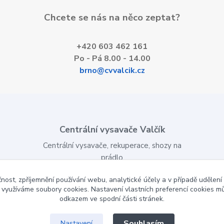
Chcete se nás na něco zeptat?
+420 603 462 161
Po - Pá 8.00 - 14.00
brno@cvvalcik.cz
Centrální vysavače Valčík
Centrální vysavače, rekuperace, shozy na
prádlo
Montáž, servis, e-shop
čnost, zpříjemnění používání webu, analytické účely a v případě udělení
y využíváme soubory cookies. Nastavení vlastních preferencí cookies mů
www.cvvalcik.cz
odkazem ve spodní části stránek.
Souhlasím
Nastavení