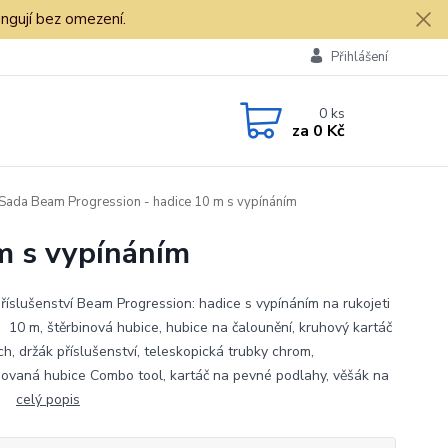
ngují bez omezení.
Přihlášení
0
ks
za
0 Kč
Sada Beam Progression - hadice 10 m s vypínáním
m s vypínáním
říslušenství Beam Progression: hadice s vypínáním na rukojeti
a 10 m, štěrbinová hubice, hubice na čalounění, kruhový kartáč
h, držák příslušenství, teleskopická trubky chrom,
ovaná hubice Combo tool, kartáč na pevné podlahy, věšák na
i.
celý popis