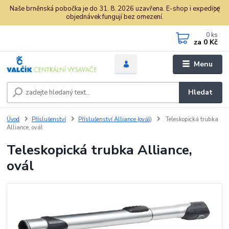
Naše brněnská pobočka je do 31. 8. 2026 uzavřena. E-shop i expedice
objednávek fungují bez omezení.
0
ks
za
0 Kč
Menu
Hledat
Úvod
Příslušenství
Příslušenství Alliance (ovál)
Teleskopická trubka
Alliance, ovál
Teleskopická trubka Alliance,
ovál