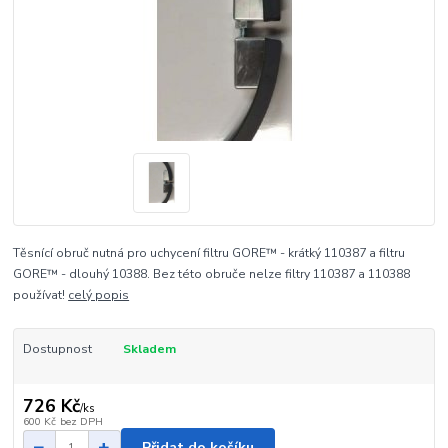
Těsnící obruč nutná pro uchycení filtru GORE™ - krátký 110387 a filtru
GORE™ - dlouhý 10388. Bez této obruče nelze filtry 110387 a 110388
používat!
celý popis
Dostupnost
Skladem
726 Kč
/
ks
600 Kč
bez DPH
Přidat do košíku