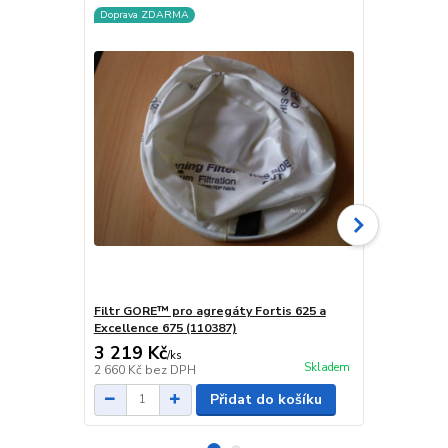
Doprava ZDARMA
Doprava ZD
Filtr GORE™ pro agregáty Fortis 625 a
Filtr GORE™
Excellence 675 (110387)
a Excellence
3 219 Kč
3 328 Kč
/
ks
Skladem
2 660 Kč
bez DPH
2 750 Kč
bez
Přidat do košíku