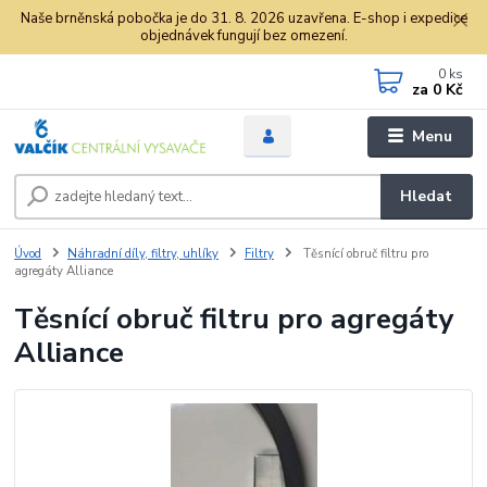
Naše brněnská pobočka je do 31. 8. 2026 uzavřena. E-shop i expedice
objednávek fungují bez omezení.
0
ks
za
0 Kč
Menu
Hledat
Úvod
Náhradní díly, filtry, uhlíky
Filtry
Těsnící obruč filtru pro
agregáty Alliance
Těsnící obruč filtru pro agregáty
Alliance