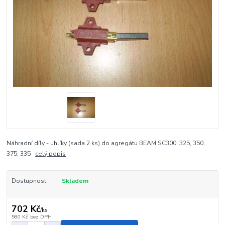
Náhradní díly - uhlíky (sada 2 ks) do agregátu BEAM SC300, 325, 350,
375, 335
celý popis
Dostupnost
Skladem
702 Kč
/
ks
580 Kč
bez DPH