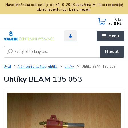
Naše brněnská pobočka je do 31. 8. 2026 uzavřena. E-shop i expedice
objednávek fungují bez omezení.
0
ks
za
0 Kč
Menu
Hledat
Úvod
Náhradní díly, filtry, uhlíky
Uhlíky
Uhlíky BEAM 135 053
Uhlíky BEAM 135 053