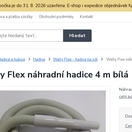
očka je do 31. 8. 2026 uzavřena. E-shop i expedice objednávek fu
va a platba zásilky
Obchodní podmínky
Kontakt
Hledat
adice a hubice
Hadice
Wally Flex - hadice na zdi
Wally Flex náh
y Flex náhradní hadice 4 m bílá
Náhradn
celý p
Dos
Cen