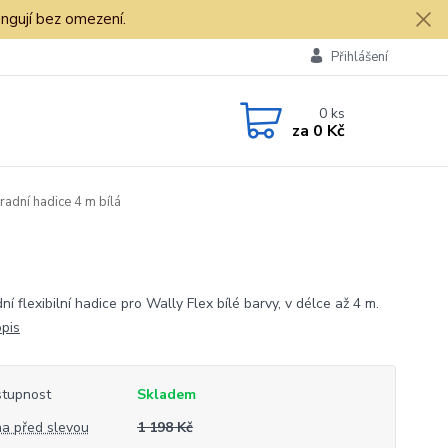
ngují bez omezení.
Přihlášení
0
ks
za
0 Kč
radní hadice 4 m bílá
í flexibilní hadice pro Wally Flex bílé barvy, v délce až 4 m.
opis
tupnost
Skladem
a před slevou
1 198 Kč