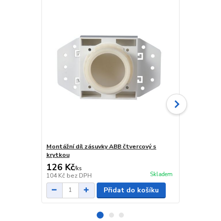
Montážní díl zásuvky ABB čtvercový s
Rámeček ABB
krytkou
126 Kč
56 Kč
/
ks
/
ks
Skladem
104 Kč
bez DPH
46 Kč
bez D
Přidat do košíku