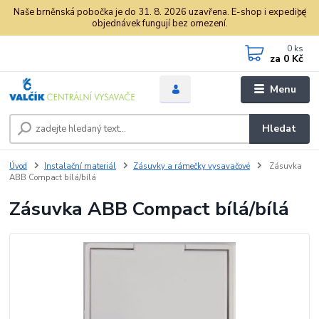
Naše brněnská pobočka je do 31. 8. 2026 uzavřena. E-shop i expedice
objednávek fungují bez omezení.
0
ks
za
0 Kč
Menu
Hledat
Úvod
Instalační materiál
Zásuvky a rámečky vysavačové
Zásuvka
ABB Compact bílá/bílá
Zásuvka ABB Compact bílá/bílá