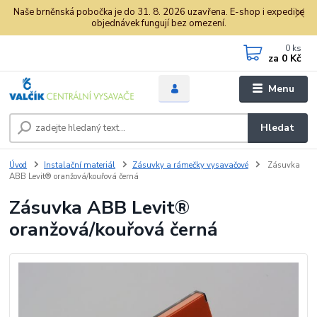
Naše brněnská pobočka je do 31. 8. 2026 uzavřena. E-shop i expedice
objednávek fungují bez omezení.
0
ks
za
0 Kč
Menu
Hledat
Úvod
Instalační materiál
Zásuvky a rámečky vysavačové
Zásuvka
ABB Levit® oranžová/kouřová černá
Zásuvka ABB Levit®
oranžová/kouřová černá