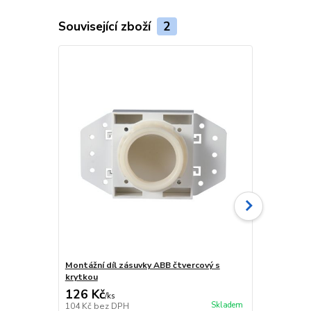
Související zboží
2
Montážní díl zásuvky ABB čtvercový s
Montážní díl
krytkou
126 Kč
115 Kč
/
ks
/
ks
Skladem
104 Kč
bez DPH
95 Kč
bez D