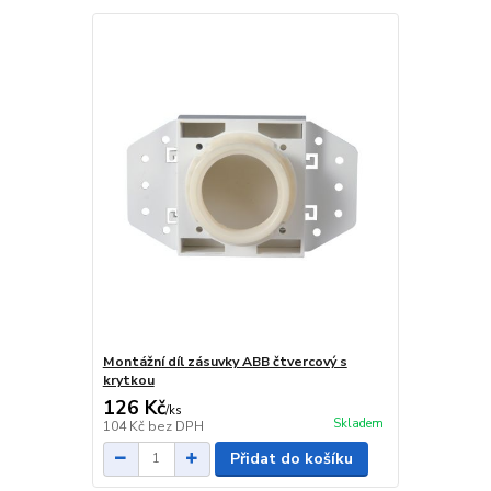
Montážní díl zásuvky ABB čtvercový s
krytkou
126 Kč
/
ks
Skladem
104 Kč
bez DPH
Přidat do košíku