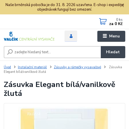
Naše brněnská pobočka je do 31. 8. 2026 uzavřena. E-shop i expedice
objednávek fungují bez omezení.
0
ks
za
0 Kč
Menu
Hledat
Úvod
Instalační materiál
Zásuvky a rámečky vysavačové
Zásuvka
Elegant bílá/vanilkově žlutá
Zásuvka Elegant bílá/vanilkově
žlutá