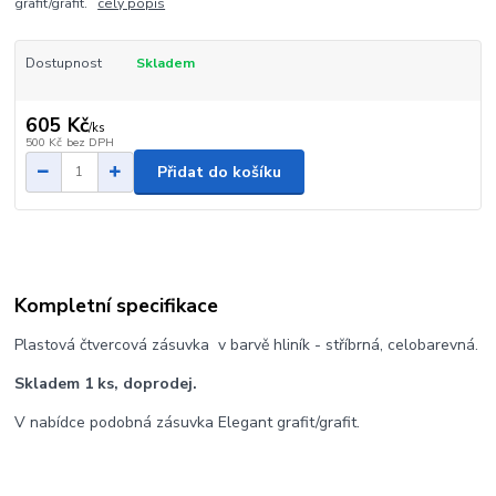
grafit/grafit.
celý popis
Dostupnost
Skladem
605 Kč
/
ks
500 Kč
bez DPH
Přidat do košíku
Kompletní specifikace
Plastová čtvercová zásuvka v barvě hliník - stříbrná, celobarevná.
Skladem 1 ks, doprodej.
V nabídce podobná zásuvka Elegant grafit/grafit.