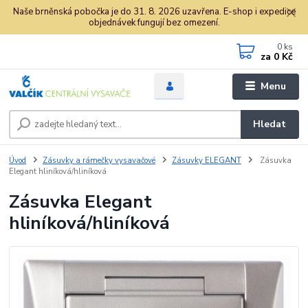
Naše brněnská pobočka je do 31. 8. 2026 uzavřena. E-shop i expedice
objednávek fungují bez omezení.
0
ks
za
0 Kč
Menu
Hledat
Úvod
Zásuvky a rámečky vysavačové
Zásuvky ELEGANT
Zásuvka
Elegant hliníková/hliníková
Zásuvka Elegant
hliníková/hliníková