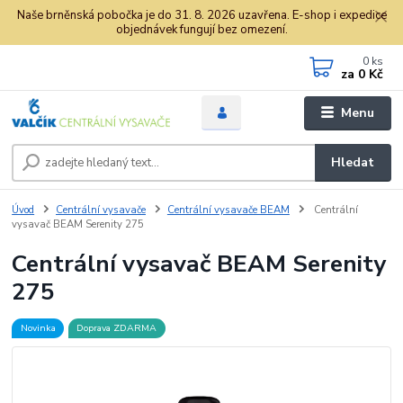
Naše brněnská pobočka je do 31. 8. 2026 uzavřena. E-shop i expedice
objednávek fungují bez omezení.
0
ks
za
0 Kč
Menu
Hledat
Úvod
Centrální vysavače
Centrální vysavače BEAM
Centrální
vysavač BEAM Serenity 275
Centrální vysavač BEAM Serenity
275
Novinka
Doprava ZDARMA