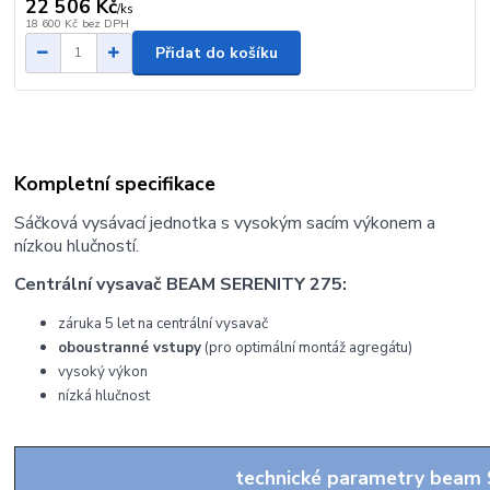
22 506 Kč
/
ks
18 600 Kč
bez DPH
Přidat do košíku
Kompletní specifikace
Sáčková vysávací jednotka s vysokým sacím výkonem a
nízkou hlučností.
Centrální vysavač BEAM SERENITY 275:
záruka 5 let na centrální vysavač
oboustranné vstupy
(pro optimální montáž agregátu)
vysoký výkon
nízká hlučnost
technické parametry beam