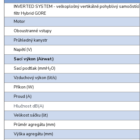
INVERTED SYSTEM - velkoplošný vertikálně pohyblivý samočistící
filtr Hybrid GORE
Motor
Oboustranné vstupy
Průhledný kanystr
Napětí (V)
Sací výkon (Airwat)
Sací podtlak (mmH
O)
2
Vzduchový výkon (lit/s)
Příkon (W)
Proud (A)
Hlučnost dB(A)
Velikost sáčku (lit)
Průměr agregátu (mm)
Výška agregátu (mm)