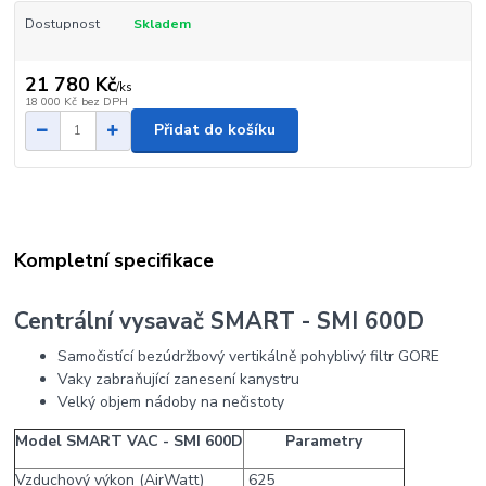
Dostupnost
Skladem
21 780 Kč
/
ks
18 000 Kč
bez DPH
Přidat do košíku
Kompletní specifikace
Centrální vysavač SMART - SMI 600D
Samočistící bezúdržbový vertikálně pohyblivý filtr GORE
Vaky zabraňující zanesení kanystru
Velký objem nádoby na nečistoty
Model SMART VAC - SMI 600D
Parametry
Vzduchový výkon (AirWatt)
625