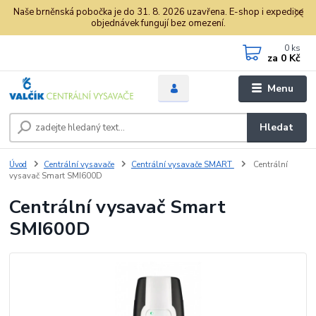
Naše brněnská pobočka je do 31. 8. 2026 uzavřena. E-shop i expedice
objednávek fungují bez omezení.
0
ks
za
0 Kč
Menu
Hledat
Úvod
Centrální vysavače
Centrální vysavače SMART
Centrální
vysavač Smart SMI600D
Centrální vysavač Smart
SMI600D