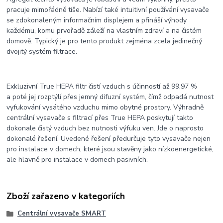
pracuje mimořádně tiše. Nabízí také intuitivní používání vysavače
se zdokonaleným informačním displejem a přináší výhody
každému, komu prvořadě záleží na vlastním zdraví a na čistém
domově. Typický je pro tento produkt zejména zcela jedinečný
dvojitý systém filtrace.
Exkluzivní True HEPA filtr čistí vzduch s účinností až 99,97 %
a poté jej rozptýlí přes jemný difuzní systém, čímž odpadá nutnost
vyfukování vysátého vzduchu mimo obytné prostory. Výhradně
centrální vysavače s filtrací přes True HEPA poskytují takto
dokonale čistý vzduch bez nutnosti výfuku ven. Jde o naprosto
dokonalé řešení. Uvedené řešení předurčuje tyto vysavače nejen
pro instalace v domech, které jsou stavěny jako nízkoenergetické,
ale hlavně pro instalace v domech pasivních.
Zboží zařazeno v kategoriích
Centrální vysavače SMART