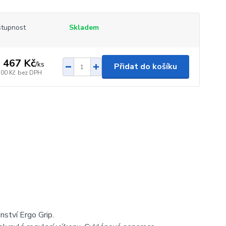
tupnost
Skladem
 467 Kč
/
ks
Přidat do košíku
700 Kč
bez DPH
ství Ergo Grip.