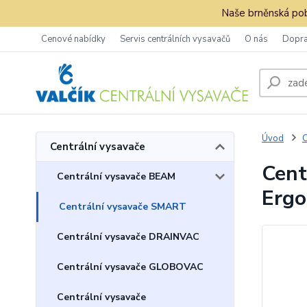
Naše brněnská pob
Cenové nabídky
Servis centrálních vysavačů
O nás
Dopra
Úvod
C
Centrální vysavače
Cent
Centrální vysavače BEAM
Ergo
Centrální vysavače SMART
Centrální vysavače DRAINVAC
Centrální vysavače GLOBOVAC
Centrální vysavače