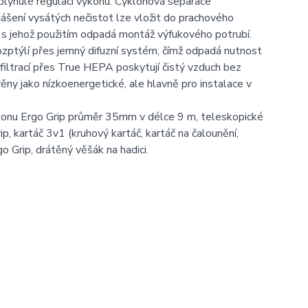
plynulé regulací výkonu. Cyklónová separace
ynášení vysátých nečistot lze vložit do prachového
r s jehož použitím odpadá montáž výfukového potrubí.
rozptýlí přes jemný difuzní systém, čímž odpadá nutnost
filtrací přes True HEPA poskytují čistý vzduch bez
ěny jako nízkoenergetické, ale hlavně pro instalace v
výkonu Ergo Grip průměr 35mm v délce 9 m, teleskopické
p, kartáč 3v1 (kruhový kartáč, kartáč na čalounění,
go Grip, drátěný věšák na hadici.