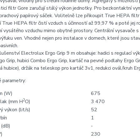
 vysavač vhodný pro střední rodinné domy. Agregáty s možností 
ticí filtr Gore zaručují stálý výkon jednotky. Pro bezkontaktní v
prachový papírový sáček. Volitelně lze přikoupit True HEPA filt
í True HEPA filtr čistí vzduch s účinností až 99,97 % a poté jej 
í vysátého vzduchu mimo obytné prostory. Centrální vysavače s 
výfuku ven. Vhodné nejen pro instalace v domech, které jsou stav
sivních.
lušenství Electrolux Ergo Grip 9 m obsahuje: hadici s regulací 
go Grip, hubici Combo Ergo Grip, kartáč na pevné podlahy Ergo Gri
á hubice), držák na teleskop pro kartáč 3v1, redukci ovál/kruh Er
é parametry:
on (W)
675
2
tlak (mm H
O)
3 470
 výkon (lit/s)
52
rbín
1
 (dB)
-
V)
230