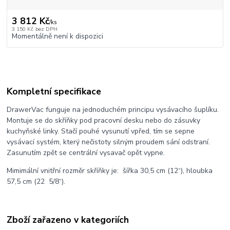
3 812 Kč
/
ks
3 150 Kč
bez DPH
Momentálně není k dispozici
Kompletní specifikace
DrawerVac funguje na jednoduchém principu vysávacího šuplíku.
Montuje se do skříňky pod pracovní desku nebo do zásuvky
kuchyňské linky. Stačí pouhé vysunutí vpřed, tím se sepne
vysávací systém, který nečistoty silným proudem sání odstraní.
Zasunutím zpět se centrální vysavač opět vypne.
Mimimální vnitřní rozměr skříňky je: šířka 30,5 cm (12“), hloubka
57,5 cm (22 5/8“).
Zboží zařazeno v kategoriích