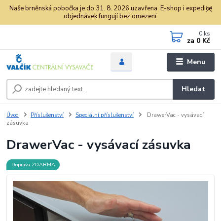
Naše brněnská pobočka je do 31. 8. 2026 uzavřena. E-shop i expedice
objednávek fungují bez omezení.
0
ks
za
0 Kč
Menu
Hledat
Úvod
Příslušenství
Speciální příslušenství
DrawerVac - vysávací
zásuvka
DrawerVac - vysávací zásuvka
Doprava ZDARMA