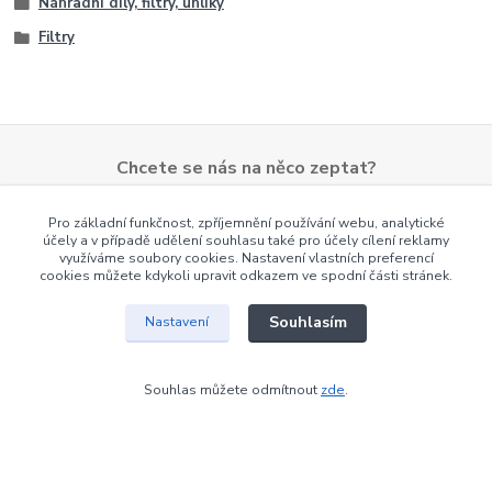
Náhradní díly, filtry, uhlíky
Filtry
Chcete se nás na něco zeptat?
+420 603 462 161
Pro základní funkčnost, zpříjemnění používání webu, analytické
účely a v případě udělení souhlasu také pro účely cílení reklamy
Po - Pá 8.00 - 14.00
využíváme soubory cookies. Nastavení vlastních preferencí
brno@cvvalcik.cz
cookies můžete kdykoli upravit odkazem ve spodní části stránek.
Souhlasím
Nastavení
Souhlas můžete odmítnout
zde
.