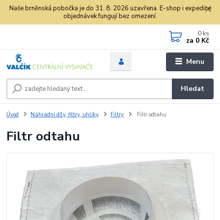
Naše brněnská pobočka je do 31. 8. 2026 uzavřena. E-shop i expedice
objednávek fungují bez omezení.
0
ks
za
0 Kč
Menu
Hledat
Úvod
Náhradní díly, filtry, uhlíky
Filtry
Filtr odtahu
Filtr odtahu