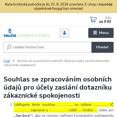
Naše brněnská pobočka je do 31. 8. 2026 uzavřena. E-shop i expedice
objednávek fungují bez omezení.
0
ks
za
0 Kč
Menu
Hledat
Úvod
Souhlas se zpracováním osobních údajů pro účely zaslání dotazníku
zákaznické spokojenosti
Souhlas se zpracováním osobních
údajů pro účely zaslání dotazníku
zákaznické spokojenosti
Udělujete tímto souhlas ……………..., se sídlem ………………, IČ
………………., zapsaná u ………………… , oddíl …, vložka …..
(dále jen
„Správce“
), aby ve smyslu nařízení Evropského parlamentu