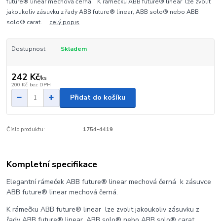
future® linear mechová černá. K rámečku ABB future® linear lze zvolit
jakoukoliv zásuvku z řady ABB future® linear, ABB solo® nebo ABB
solo® carat.
celý popis
Dostupnost
Skladem
242 Kč
/
ks
200 Kč
bez DPH
Přidat do košíku
Číslo produktu:
1754-4419
Kompletní specifikace
Elegantní rámeček ABB future® linear mechová černá k zásuvce
ABB future® linear mechová černá.
K rámečku ABB future® linear lze zvolit jakoukoliv zásuvku z
řady ABB future® linear, ABB solo® nebo ABB solo® carat.