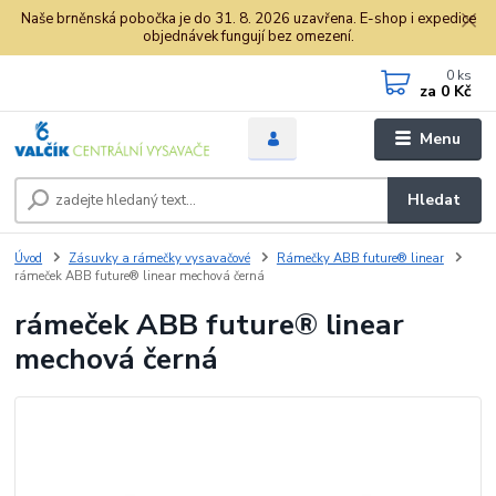
Naše brněnská pobočka je do 31. 8. 2026 uzavřena. E-shop i expedice
objednávek fungují bez omezení.
0
ks
za
0 Kč
Menu
Hledat
Úvod
Zásuvky a rámečky vysavačové
Rámečky ABB future® linear
rámeček ABB future® linear mechová černá
rámeček ABB future® linear
mechová černá