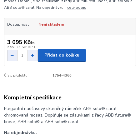
mosaz. Doplňuje se zásuvkami z řady ABB future® linear, ABB solo® a
ABB solo® carat. Na objednávku.
celý popis
Dostupnost
Není skladem
3 095 Kč
/
ks
2 558 Kč
bez DPH
Přidat do košíku
Číslo produktu:
1754-4360
Kompletní specifikace
Elegantní nadčasový skleněný rámeček ABB solo® carat -
chromovaná mosaz. Doplňuje se zásuvkami z řady ABB future®
linear, ABB solo® a ABB solo® carat.
Na objednávku.