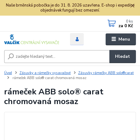
Naše brněnská pobočka je do 31. 8. 2026 uzavřena. E-shop i expedice
objednávek fungují bez omezení.
0
ks
za
0 Kč
Menu
Hledat
Úvod
Zásuvky a rámečky vysavačové
Zásuvky rámečky ABB solo®carat
rámeček ABB solo® carat chromovaná mosaz
rámeček ABB solo® carat
chromovaná mosaz