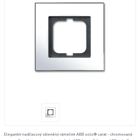
Elegantní nadčasový skleněný rámeček ABB solo® carat - chromovaná