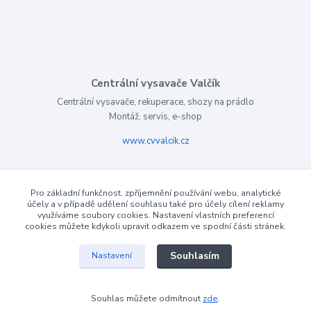
Centrální vysavače Valčík
Centrální vysavače, rekuperace, shozy na prádlo
Montáž, servis, e-shop
www.cvvalcik.cz
Pro základní funkčnost, zpříjemnění používání webu, analytické
účely a v případě udělení souhlasu také pro účely cílení reklamy
využíváme soubory cookies. Nastavení vlastních preferencí
cookies můžete kdykoli upravit odkazem ve spodní části stránek.
Souhlasím
Nastavení
Souhlas můžete odmítnout
zde
.
Vytvořeno na
Eshop-rychle.cz