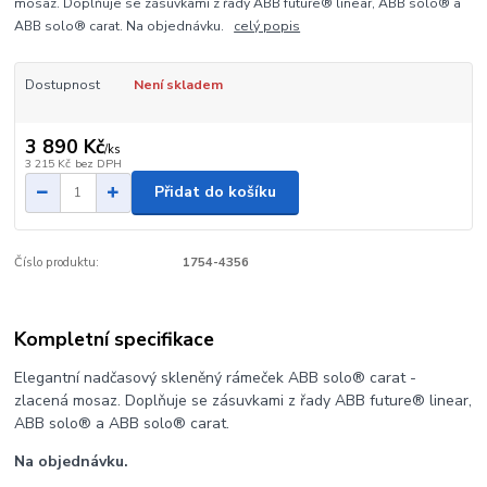
mosaz. Doplňuje se zásuvkami z řady ABB future® linear, ABB solo® a
ABB solo® carat. Na objednávku.
celý popis
Dostupnost
Není skladem
3 890 Kč
/
ks
3 215 Kč
bez DPH
Přidat do košíku
Číslo produktu:
1754-4356
Kompletní specifikace
Elegantní nadčasový skleněný rámeček ABB solo® carat -
zlacená mosaz. Doplňuje se zásuvkami z řady ABB future® linear,
ABB solo® a ABB solo® carat.
Na objednávku.